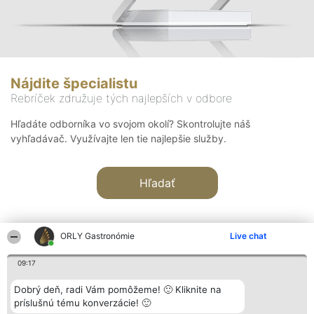
Nájdite špecialistu
Rebríček združuje tých najlepších v odbore
Hľadáte odborníka vo svojom okolí? Skontrolujte náš
vyhľadávač. Využívajte len tie najlepšie služby.
Hľadať
ORLY Gastronómie
Live chat
09:17
Organizátor hodnotenia
Hodnotenie
Kontakt
Dobrý deň, radi Vám pomôžeme! 🙂 Kliknite na
Bright Side Solutions sp. z o.
Laureáti
Kontakt
príslušnú tému konverzácie! 🙂
o. sp. k.
Lista