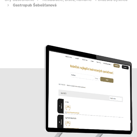
Gastropub Šebešťanová