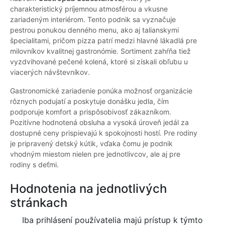
charakteristický príjemnou atmosférou a vkusne
zariadeným interiérom. Tento podnik sa vyznačuje
pestrou ponukou denného menu, ako aj talianskymi
špecialitami, pričom pizza patrí medzi hlavné lákadlá pre
milovníkov kvalitnej gastronómie. Sortiment zahŕňa tiež
vyzdvihované pečené kolená, ktoré si získali obľubu u
viacerých návštevníkov.
Gastronomické zariadenie ponúka možnosť organizácie
rôznych podujatí a poskytuje donášku jedla, čím
podporuje komfort a prispôsobivosť zákazníkom.
Pozitívne hodnotená obsluha a vysoká úroveň jedál za
dostupné ceny prispievajú k spokojnosti hostí. Pre rodiny
je pripravený detský kútik, vďaka čomu je podnik
vhodným miestom nielen pre jednotlivcov, ale aj pre
rodiny s deťmi.
Hodnotenia na jednotlivých
stránkach
Iba prihlásení používatelia majú prístup k týmto