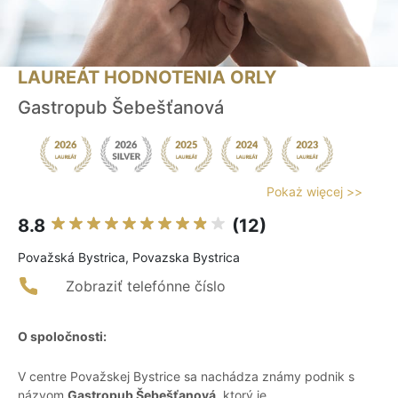
LAUREÁT HODNOTENIA ORLY
Gastropub Šebešťanová
Pokaż więcej >>
8.8
(12)
Považská Bystrica, Povazska Bystrica
Zobraziť telefónne číslo
O spoločnosti:
V centre Považskej Bystrice sa nachádza známy podnik s
názvom
Gastropub Šebešťanová
, ktorý je