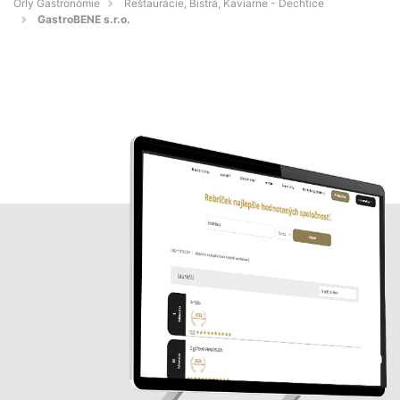
Orly Gastronómie
Reštaurácie, Bistrá, Kaviarne - Dechtice
GastroBENE s.r.o.