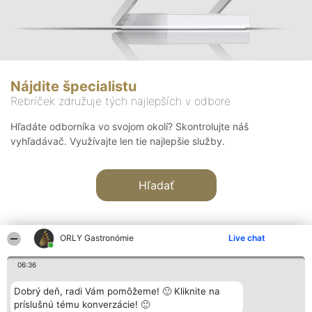
Nájdite špecialistu
Rebríček združuje tých najlepších v odbore
Hľadáte odborníka vo svojom okolí? Skontrolujte náš
vyhľadávač. Využívajte len tie najlepšie služby.
Hľadať
ORLY Gastronómie
Live chat
06:36
Organizátor hodnotenia
Hodnotenie
Kontakt
Dobrý deň, radi Vám pomôžeme! 🙂 Kliknite na
Bright Side Solutions sp. z o.
Laureáti
Kontakt
príslušnú tému konverzácie! 🙂
o. sp. k.
Lista