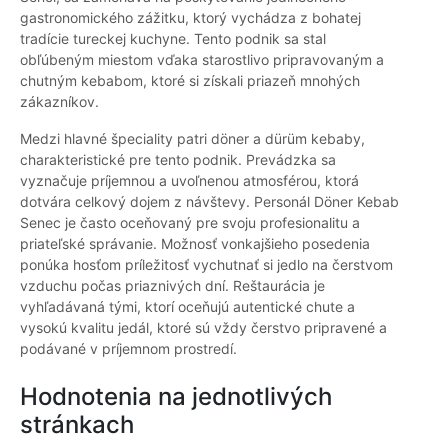
gastronomického zážitku, ktorý vychádza z bohatej
tradície tureckej kuchyne. Tento podnik sa stal
obľúbeným miestom vďaka starostlivo pripravovaným a
chutným kebabom, ktoré si získali priazeň mnohých
zákazníkov.
Medzi hlavné špeciality patri döner a dürüm kebaby,
charakteristické pre tento podnik. Prevádzka sa
vyznačuje príjemnou a uvoľnenou atmosférou, ktorá
dotvára celkový dojem z návštevy. Personál Döner Kebab
Senec je často oceňovaný pre svoju profesionalitu a
priateľské správanie. Možnosť vonkajšieho posedenia
ponúka hosťom príležitosť vychutnať si jedlo na čerstvom
vzduchu počas priaznivých dní. Reštaurácia je
vyhľadávaná tými, ktorí oceňujú autentické chute a
vysokú kvalitu jedál, ktoré sú vždy čerstvo pripravené a
podávané v príjemnom prostredí.
Hodnotenia na jednotlivých
stránkach