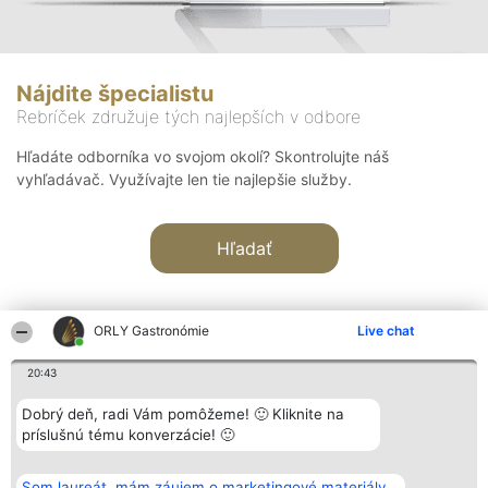
Nájdite špecialistu
Rebríček združuje tých najlepších v odbore
Hľadáte odborníka vo svojom okolí? Skontrolujte náš
vyhľadávač. Využívajte len tie najlepšie služby.
Hľadať
ORLY Gastronómie
Live chat
20:43
Organizátor hodnotenia
Hodnotenie
Kontakt
Dobrý deň, radi Vám pomôžeme! 🙂 Kliknite na
Bright Side Solutions sp. z o.
Laureáti
Kontakt
príslušnú tému konverzácie! 🙂
o. sp. k.
Lista
ul. Ruska 22
wszystkich
Wrocław 50-079
Laureatów
Som laureát, mám záujem o marketingové materiály