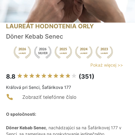
LAUREÁT HODNOTENIA ORLY
Döner Kebab Senec
Pokaż więcej >>
8.8
(351)
Kráľová pri Senci, Šafárikova 177
Zobraziť telefónne číslo
O spoločnosti:
Döner Kebab Senec
, nachádzajúci sa na Šafárikovej 177 v
Senci, sa zameriava na poskytovanie jedinečného