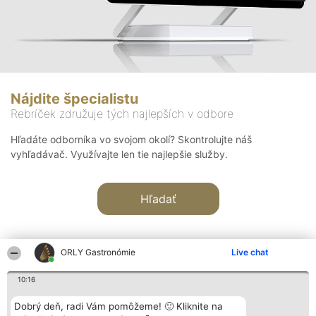
Nájdite špecialistu
Rebríček združuje tých najlepších v odbore
Hľadáte odborníka vo svojom okolí? Skontrolujte náš
vyhľadávač. Využívajte len tie najlepšie služby.
Hľadať
ORLY Gastronómie
Live chat
10:16
Organizátor hodnotenia
Hodnotenie
Kontakt
Dobrý deň, radi Vám pomôžeme! 🙂 Kliknite na
Bright Side Solutions sp. z o.
Laureáti
Kontakt