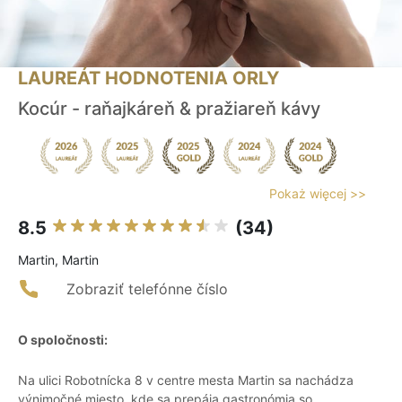
LAUREÁT HODNOTENIA ORLY
Kocúr - raňajkáreň & pražiareň kávy
Pokaż więcej >>
8.5
(34)
Martin, Martin
Zobraziť telefónne číslo
O spoločnosti:
Na ulici Robotnícka 8 v centre mesta Martin sa nachádza
výnimočné miesto, kde sa prepája gastronómia so