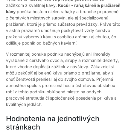
zážitkom z kvalitnej kávy.
Kocúr - raňajkáreň & pražiareň
kávy
ponúka hosťom nielen raňajky a brunche pripravené
z čerstvých miestnych surovín, ale aj špecializovanú
pražiareň, ktorá je priamo súčasťou prevádzky. Práve táto
vlastná pražiareň umožňuje poskytovať vždy čerstvo
praženú výberovú kávu s osobitou arómou aj chuťou, čo
odlišuje podnik od bežných kaviarní.
V rozmanitej ponuke podniku nechýbajú ani limonády
vyrábané z čerstvého ovocia, sirupy a rozmanité dezerty,
ktoré vhodne dopĺňajú zážitok z návštevy. Zákazníci si
môžu zakúpiť aj balenú kávu priamo z pražiarne, aby si
chuť čerstvosti preniesli aj do svojho domova. Príjemná
atmosféra spolu s profesionálnou a ústretovou obsluhou
robí z tohto podniku obľúbené miesto na oddych,
pracovné stretnutia či spoločenské posedenia pri káve a
kvalitných jedlách.
Hodnotenia na jednotlivých
stránkach