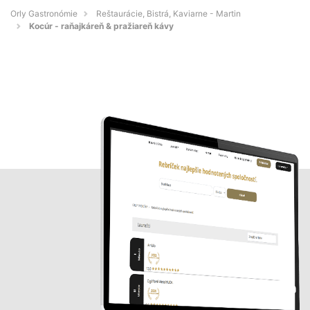
Orly Gastronómie
Reštaurácie, Bistrá, Kaviarne - Martin
Kocúr - raňajkáreň & pražiareň kávy