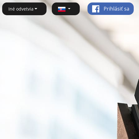
Prihlásiť sa
Iné odvetvia