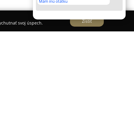
Mám inú otátku
Zistiť
vychutnať svoj úspech.
hom pôsobí etablovaná gastronomická prevádzka,
 kuchyňou a získala si dôveru mnohých
a špecializuje na prípravu tradičných
 na domáce chute a využívanie čerstvých
ov. Tieto jedlá, často prirovnávané k domácim
elne oceňované pre ich kvalitu a výraznú chuť.
 mnohí ich považujú za mimoriadne
j úrovni.