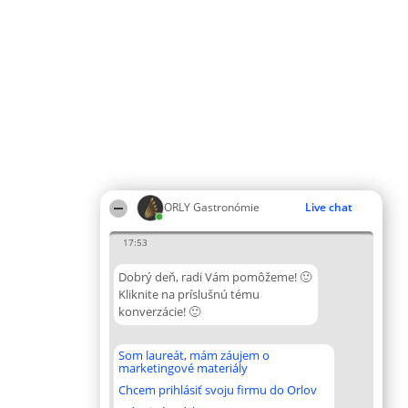
ORLY Gastronómie
Live chat
17:53
Dobrý deň, radi Vám pomôžeme! 🙂
Kliknite na príslušnú tému
konverzácie! 🙂
Som laureát, mám záujem o
marketingové materiály
Chcem prihlásiť svoju firmu do Orlov