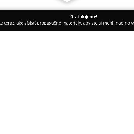
Gratulujeme!
ite teraz, ako získať propagačné materiály, aby ste si mohli naplno 
e - Nové Mesto nad Váhom
Jedáleň Alimonia
O spoločnosti:
V centre Nového Mesta nad Vá
ktorá sa vyznačuje výnimočnou
zákazníkov.
Jedáleň Alimonia
s
slovenských pokrmov s dôrazom
Pokaż więcej >>
surovín podľa overených recept
receptom od babičky, sú pravid
Ceny sú stanovené priaznivo a
konkurencieschopné na miestne