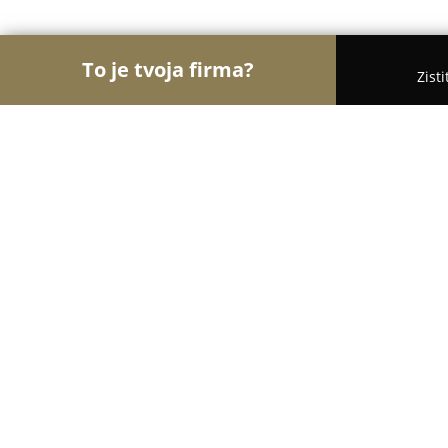
To je tvoja firma?
Zist
Orly Gastronómie
Reštaurácie, Bistrá, Kaviarn
Jedáleň Alimonia
9.7
(50)
Nové Mesto nad Váhom, Nové Mesto nad Váhom