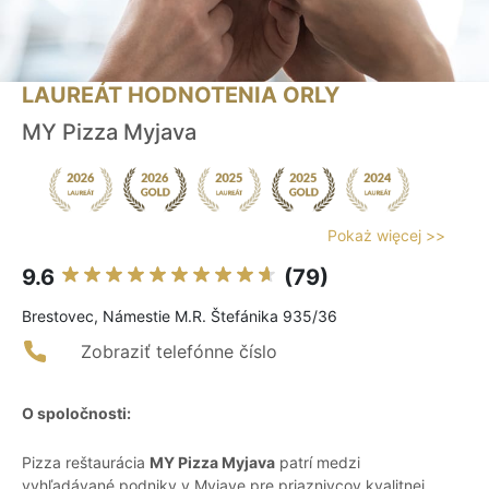
LAUREÁT HODNOTENIA ORLY
MY Pizza Myjava
Pokaż więcej >>
9.6
(79)
Brestovec, Námestie M.R. Štefánika 935/36
Zobraziť telefónne číslo
O spoločnosti:
Pizza reštaurácia
MY Pizza Myjava
patrí medzi
vyhľadávané podniky v Myjave pre priaznivcov kvalitnej