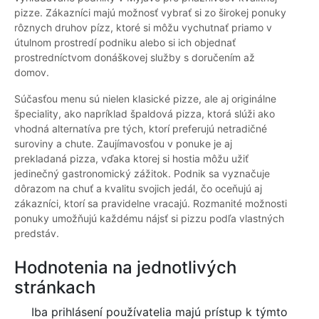
pizze. Zákazníci majú možnosť vybrať si zo širokej ponuky
rôznych druhov pízz, ktoré si môžu vychutnať priamo v
útulnom prostredí podniku alebo si ich objednať
prostredníctvom donáškovej služby s doručením až
domov.
Súčasťou menu sú nielen klasické pizze, ale aj originálne
špeciality, ako napríklad špaldová pizza, ktorá slúži ako
vhodná alternatíva pre tých, ktorí preferujú netradičné
suroviny a chute. Zaujímavosťou v ponuke je aj
prekladaná pizza, vďaka ktorej si hostia môžu užiť
jedinečný gastronomický zážitok. Podnik sa vyznačuje
dôrazom na chuť a kvalitu svojich jedál, čo oceňujú aj
zákazníci, ktorí sa pravidelne vracajú. Rozmanité možnosti
ponuky umožňujú každému nájsť si pizzu podľa vlastných
predstáv.
Hodnotenia na jednotlivých
stránkach
Iba prihlásení používatelia majú prístup k týmto