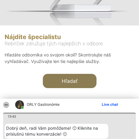
Nájdite špecialistu
Rebríček združuje tých najlepších v odbore
Hľadáte odborníka vo svojom okolí? Skontrolujte náš
vyhľadávač. Využívajte len tie najlepšie služby.
Hľadať
ORLY Gastronómie
Live chat
13:43
Organizátor hodnotenia
Hodnotenie
Kontakt
Dobrý deň, radi Vám pomôžeme! 🙂 Kliknite na
Bright Side Solutions sp. z o.
Laureáti
Kontakt
príslušnú tému konverzácie! 🙂
o. sp. k.
Lista