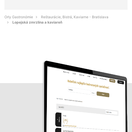
Orly Gastronómie
Reštaurácie, Bistrá, Kaviarne - Bratislava
Lopejská zmrzlina a kaviareň