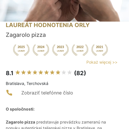
LAUREÁT HODNOTENIA ORLY
Zagarolo pizza
Pokaż więcej >>
8.1
(82)
Bratislava, Terchovská
Zobraziť telefónne číslo
O spoločnosti:
Zagarolo pizza
predstavuje prevádzku zameranú na
ponuku autentickej talianskej pizze v Bratislave, na