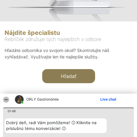
Nájdite špecialistu
Rebríček združuje tých najlepších v odbore
Hľadáte odborníka vo svojom okolí? Skontrolujte náš
vyhľadávač. Využívajte len tie najlepšie služby.
Hľadať
ORLY Gastronómie
Live chat
01:49
Organizátor hodnotenia
Hodnotenie
Kontakt
Dobrý deň, radi Vám pomôžeme! 🙂 Kliknite na
Bright Side Solutions sp. z o.
Laureáti
Kontakt
príslušnú tému konverzácie! 🙂
o. sp. k.
Lista
ul. Ruska 22
wszystkich