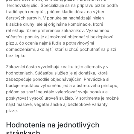
Terchovskej ulici. Špecializuje sa na prípravu pizze podľa
tradičných receptúr, pričom kladie dôraz na výber
čerstvých surovín. V ponuke sa nachádzajú nielen
klasické druhy, ale aj originálne kombinácie, ktoré
reflektujú rôzne preferencie zákazníkov. Významnou
súčasťou ponuky je aj možnosť objednať si bezlepkovú
pizzu, čo ocenia najmä ľudia s potravinovými
obmedzeniami, ako aj tí, ktorí si chcú pochutnať na pizzi
bez lepku.
Zákazníci často vyzdvihujú kvalitu tejto alternatívy v
hodnoteniach. Súčasťou služieb je aj donáška, ktorá
zabezpečuje pohodlie objednávajúcim. Prevádzka si
buduje reputáciu výborného jedla a ústretového prístupu,
pričom sa snaží neustále vylepšovať svoju ponuku a
poskytovať vysokú úroveň služieb. V sortimente je možné
nájsť mäsové, vegetariánske aj bezlepkové varianty
pizze.
Hodnotenia na jednotlivých
stránkach