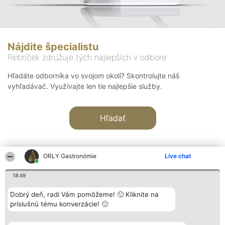
Nájdite špecialistu
Rebríček združuje tých najlepších v odbore
Hľadáte odborníka vo svojom okolí? Skontrolujte náš
vyhľadávač. Využívajte len tie najlepšie služby.
Hľadať
ORLY Gastronómie
Live chat
18:49
Organizátor hodnotenia
Hodnotenie
Kontakt
Dobrý deň, radi Vám pomôžeme! 🙂 Kliknite na
Bright Side Solutions sp. z o.
Laureáti
Kontakt
príslušnú tému konverzácie! 🙂
o. sp. k.
Lista
ul. Ruska 22
wszystkich
Wrocław 50-079
Laureatów