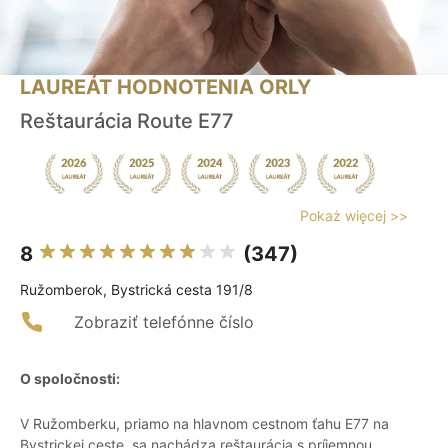
LAUREÁT HODNOTENIA ORLY
Reštaurácia Route E77
Pokaż więcej >>
8
(347)
Ružomberok, Bystrická cesta 191/8
Zobraziť telefónne číslo
O spoločnosti:
V Ružomberku, priamo na hlavnom cestnom ťahu E77 na
Bystrickej ceste, sa nachádza reštaurácia s príjemnou