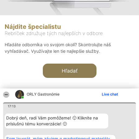
Nájdite špecialistu
Rebríček združuje tých najlepších v odbore
Hľadáte odborníka vo svojom okolí? Skontrolujte náš
vyhľadávač. Využívajte len tie najlepšie služby.
Hľadať
ORLY Gastronómie
Live chat
17:13
Organizátor hodnotenia
Hodnotenie
Kontakt
Dobrý deň, radi Vám pomôžeme! 🙂 Kliknite na
Bright Side Solutions sp. z o.
Laureáti
Kontakt
príslušnú tému konverzácie! 🙂
o. sp. k.
Lista
ul. Ruska 22
wszystkich
Wrocław 50-079
Laureatów
Som laureát, mám záujem o marketingové materiály