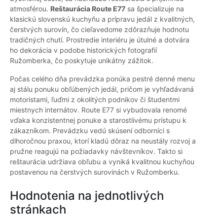
atmosférou.
Reštaurácia Route E77
sa špecializuje na
klasickú slovenskú kuchyňu a prípravu jedál z kvalitných,
čerstvých surovín, čo cieľavedome zdôrazňuje hodnotu
tradičných chutí. Prostredie interiéru je útulné a dotvára
ho dekorácia v podobe historických fotografií
Ružomberka, čo poskytuje unikátny zážitok.
Počas celého dňa prevádzka ponúka pestré denné menu
aj stálu ponuku obľúbených jedál, pričom je vyhľadávaná
motoristami, ľuďmi z okolitých podnikov či študentmi
miestnych internátov. Route E77 si vybudovala renomé
vďaka konzistentnej ponuke a starostlivému prístupu k
zákazníkom. Prevádzku vedú skúsení odborníci s
dlhoročnou praxou, ktorí kladú dôraz na neustály rozvoj a
pružne reagujú na požiadavky návštevníkov. Takto si
reštaurácia udržiava obľubu a vyniká kvalitnou kuchyňou
postavenou na čerstvých surovinách v Ružomberku.
Hodnotenia na jednotlivých
stránkach