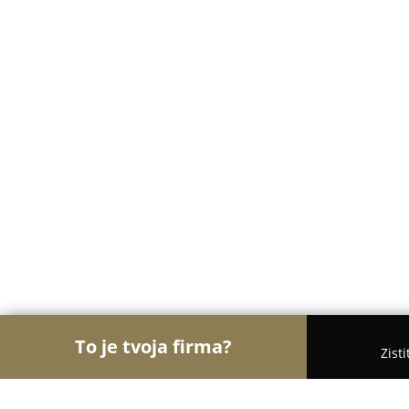
To je tvoja firma?
Zist