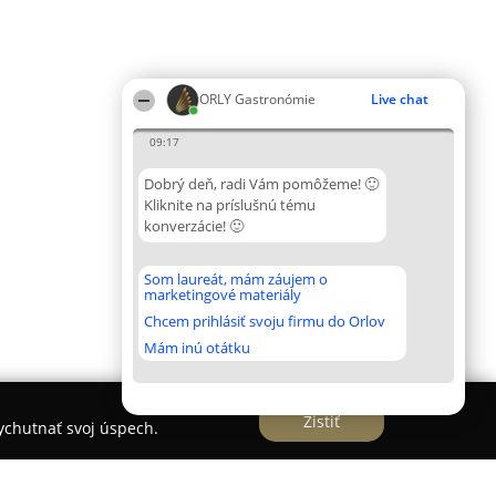
ORLY Gastronómie
Live chat
09:17
Dobrý deň, radi Vám pomôžeme! 🙂
Kliknite na príslušnú tému
konverzácie! 🙂
Som laureát, mám záujem o
marketingové materiály
Chcem prihlásiť svoju firmu do Orlov
Mám inú otátku
Zistiť
vychutnať svoj úspech.