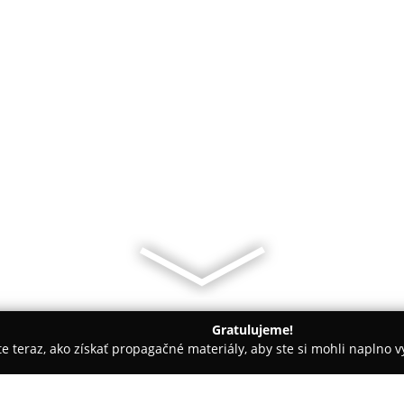
Gratulujeme!
ite teraz, ako získať propagačné materiály, aby ste si mohli naplno 