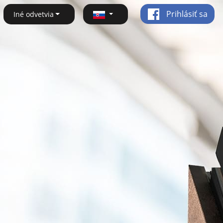
Prihlásiť sa
Iné odvetvia