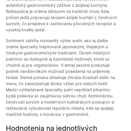
autentický gastronomický zážitok z ázijskej kuchyne.
Reštaurácia je známa dôrazom na tradičné chute Ázie,
pričom jedlá pripravujú skúsení ázijskí kuchári z čerstvých
surovín, čo prispieva k zachovaniu pôvodných receptúr a
vysokej kvality jedál.
Sortiment zahŕňa rozmanitý výber sushi, ako aj ďalšie
známe špeciality inšpirované japonskými, thajskými a
čínskymi gastronomickými tradíciami. Okrem mäsitých
pokrmov sú dostupné aj bezmäsité možnosti, ktoré sú
vhodné aj pre vegetariánov. V letnej sezóne poskytuje
podnik návštevníkom možnosť posedenia na príjemnej
terase. Denná ponuka obsahuje zhruba dvadsať stálic na
menu, čo zabezpečuje široký výber pre stálych hostí.
Medzi vyhľadávané špeciality patrí napríklad pikantno-
kyslá polievka so zaujímavou súhrou chutí. Kombináciou
čerstvosti surovín a moderných kulinárskych postupov si
reštaurácia vybudovala reputáciu miesta, kde sa spájajú
tradičné hodnoty s inováciou v gastronómii.
Hodnotenia na jednotlivých