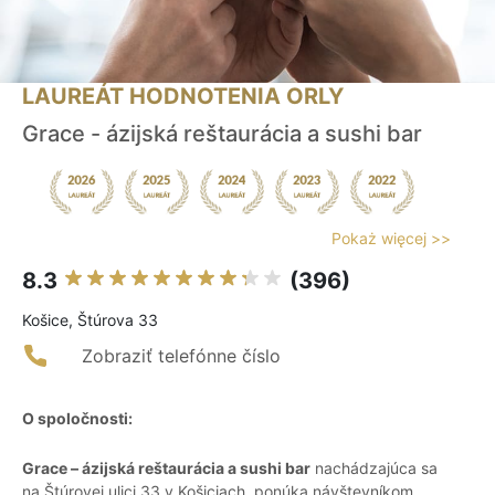
LAUREÁT HODNOTENIA ORLY
Grace - ázijská reštaurácia a sushi bar
Pokaż więcej >>
8.3
(396)
Košice, Štúrova 33
Zobraziť telefónne číslo
O spoločnosti:
Grace – ázijská reštaurácia a sushi bar
nachádzajúca sa
na Štúrovej ulici 33 v Košiciach, ponúka návštevníkom