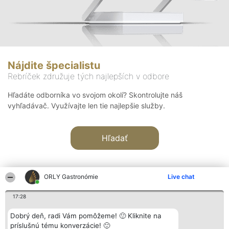
Nájdite špecialistu
Rebríček združuje tých najlepších v odbore
Hľadáte odborníka vo svojom okolí? Skontrolujte náš
vyhľadávač. Využívajte len tie najlepšie služby.
Hľadať
ORLY Gastronómie
Live chat
17:28
Organizátor hodnotenia
Hodnotenie
Kontakt
Dobrý deň, radi Vám pomôžeme! 🙂 Kliknite na
Bright Side Solutions sp. z o.
Laureáti
Kontakt
príslušnú tému konverzácie! 🙂
o. sp. k.
Lista