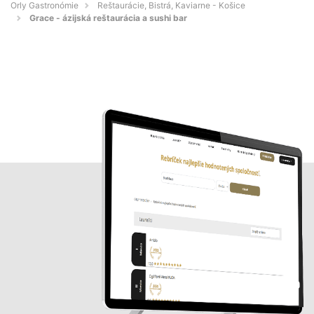
Orly Gastronómie
Reštaurácie, Bistrá, Kaviarne - Košice
Grace - ázijská reštaurácia a sushi bar