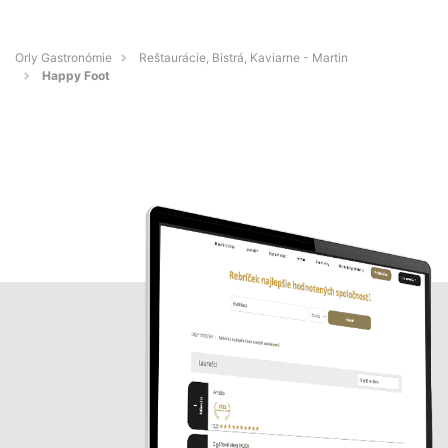
Orly Gastronómie
Reštaurácie, Bistrá, Kaviarne - Martin
Happy Foot