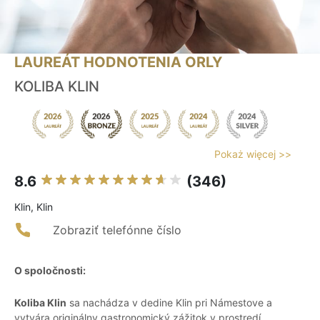
LAUREÁT HODNOTENIA ORLY
KOLIBA KLIN
Pokaż więcej >>
8.6
(346)
Klin, Klin
Zobraziť telefónne číslo
O spoločnosti:
Koliba Klin
sa nachádza v dedine Klin pri Námestove a
vytvára originálny gastronomický zážitok v prostredí