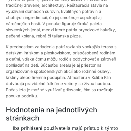
tradičnej drevenej architektúry. Reštaurácia stavia na
využívaní domácich surovín, kvalitných potravín a
chutných ingrediencií, čo jej umožňuje uspokojiť aj
náročnejších hostí. V ponuke figuruje široká paleta
slovenských jedál, medzi ktoré patria bryndzové halušky,
pečené kolená, rebrá či talianska pizza.
K prednostiam zariadenia patrí rozľahlá vonkajšia terasa s
detským ihriskom a pieskoviskom, prispôsobená rodinám
s deťmi, vďaka čomu môžu rodičia oddychovať a zároveň
dohliadať na deti. Súčasťou areálu je aj priestor na
organizovanie spoločenských akcií ako rodinné oslavy,
krstiny alebo firemné podujatia. Atmosféru v Kolibe Klin
dotvárajú pravidelné folklórne večery so živou hudbou.
Počas leta je možné využívať grilovanie, čím sa rozširuje
ponuka podniku.
Hodnotenia na jednotlivých
stránkach
Iba prihlásení používatelia majú prístup k týmto