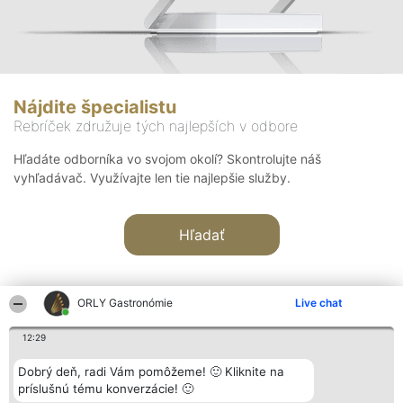
Nájdite špecialistu
Rebríček združuje tých najlepších v odbore
Hľadáte odborníka vo svojom okolí? Skontrolujte náš
vyhľadávač. Využívajte len tie najlepšie služby.
Hľadať
ORLY Gastronómie
Live chat
12:29
Organizátor hodnotenia
Hodnotenie
Kontakt
Dobrý deň, radi Vám pomôžeme! 🙂 Kliknite na
Bright Side Solutions sp. z o.
Laureáti
Kontakt
príslušnú tému konverzácie! 🙂
o. sp. k.
Lista