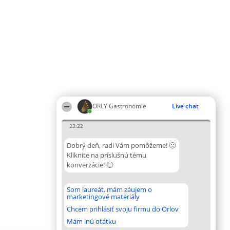
ORLY Gastronómie
Live chat
23:22
Dobrý deň, radi Vám pomôžeme! 🙂
Kliknite na príslušnú tému
konverzácie! 🙂
Som laureát, mám záujem o
marketingové materiály
Chcem prihlásiť svoju firmu do Orlov
Mám inú otátku