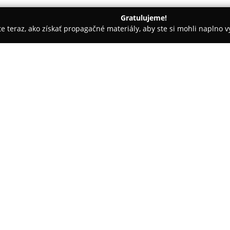
Gratulujeme!
ite teraz, ako získať propagačné materiály, aby ste si mohli naplno 
 Bratislava
Massimo Ristorante
O spoločnosti:
Massimo Ristorante
sídli na D
Bratislave a predstavuje miesto
gastronómia s vysokou úrovňou
originálnych jedál pochádzajúc
Pokaż więcej >>
nechýba tradičná neapolská pi
ingrediencií s dôrazom na zac
Menu zahŕňa pestrý výber jedál
talianskych vín, od prestížneh
vína zo Sicílie, Toskánska či Pu