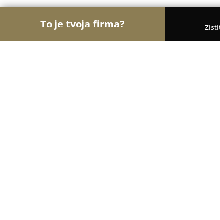
To je tvoja firma?
Zist
Orly Gastronómie
Reštaurácie, Bistrá, Kaviarne -
Massimo Ristorante
9
(573)
Bratislava, Bratislava
Zobraziť telefónne číslo