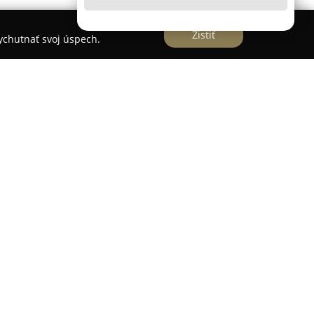
Zistiť
vychutnať svoj úspech.
vořákovom nábreží 4 v komplexe River Park v
, kde sa stretáva autentická talianska
 služieb. Reštaurácia sa preslávila ponukou
ich zo všetkých regiónov Talianska, pričom
zza pripravovaná z pravých talianskych
hovanie pôvodného receptu a vášne.
 doplnený o čerstvé ryby a široké portfólio
o Brunello di Montalcino z regiónu Piemont až po
glie. Prostredie reštaurácie Massimo je špecifické