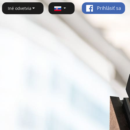
Prihlásiť sa
Iné odvetvia