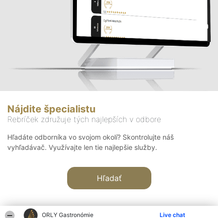
Nájdite špecialistu
Rebríček združuje tých najlepších v odbore
Hľadáte odborníka vo svojom okolí? Skontrolujte náš
vyhľadávač. Využívajte len tie najlepšie služby.
Hľadať
ORLY Gastronómie
Live chat