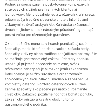
Podnik sa špecializuje na poskytovanie komplexných
stravovacích služieb pre firemných klientov aj
jednotlivcov. Menu obsahuje jedlá z rôznych krajín sveta,
pričom spája tradičné slovenské chute s inšpiráciami
získanými zo švajčiarskych Álp. Kulinárske skúsenosti
dvoch majiteľov s medzinárodným pôsobením garantujú
pestrú voľbu pre rôznorodých gurmánov.
Okrem bežného menu sa v Koarch ponúkajú aj sezónne
špeciality, medzi ktoré patria husacie a kačacie hody,
špeciality z diviny alebo tradičné zabíjačkové pokrmy, čím
sa rozširuje gastronomický zážitok. Priestory podniku
umožňujú príjemné posedenie na mieste, avšak
reštaurácia zabezpečuje aj rozvoz jedál zákazníkom.
Ďalej poskytuje služby súvisiace s organizovaním
spoločenských akcií, osláv či svadieb a zabezpečuje
kompletný catering. Portfólio cateringových služieb
zahŕňa špeciality ako pečené prasiatko či rozmanité
chlebíčky. Zákazníci pozitívne hodnotia bohatú ponuku,
zákaznícky prístup a kvalitnú obsluhu tohto
gastronomického podniku.