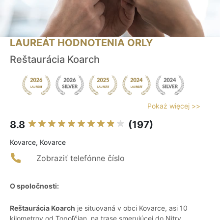
LAUREÁT HODNOTENIA ORLY
Reštaurácia Koarch
Pokaż więcej >>
8.8
(197)
Kovarce, Kovarce
Zobraziť telefónne číslo
O spoločnosti:
Reštaurácia Koarch
je situovaná v obci Kovarce, asi 10
kilometrov od Topoľčian, na trase smerujúcej do Nitry.