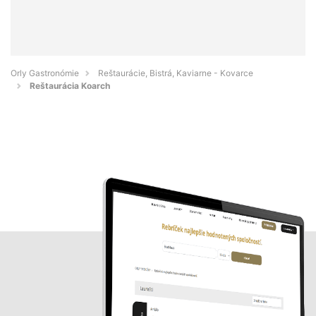
Orly Gastronómie
Reštaurácie, Bistrá, Kaviarne - Kovarce
Reštaurácia Koarch