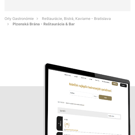
Orly Gastronómie
Reštaurácie, Bistrá, Kaviarne - Bratislava
Plzenská Brána - Reštaurácia & Bar