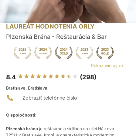
LAUREÁT HODNOTENIA ORLY
Plzenská Brána - Reštaurácia & Bar
Pokaż więcej >>
8.4
(298)
Bratislava, Bratislava
Zobraziť telefónne číslo
O spoločnosti:
Plzenská brána
je reštaurácia sídliaca na ulici Hálkova
725/1 v Bratislave, ktorá je charakteristická moderným