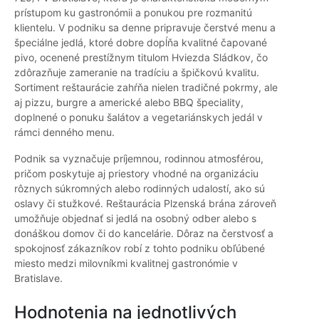
prístupom ku gastronómii a ponukou pre rozmanitú
klientelu. V podniku sa denne pripravuje čerstvé menu a
špeciálne jedlá, ktoré dobre dopĺňa kvalitné čapované
pivo, ocenené prestížnym titulom Hviezda Sládkov, čo
zdôrazňuje zameranie na tradíciu a špičkovú kvalitu.
Sortiment reštaurácie zahŕňa nielen tradičné pokrmy, ale
aj pizzu, burgre a americké alebo BBQ špeciality,
doplnené o ponuku šalátov a vegetariánskych jedál v
rámci denného menu.
Podnik sa vyznačuje príjemnou, rodinnou atmosférou,
pričom poskytuje aj priestory vhodné na organizáciu
rôznych súkromných alebo rodinných udalostí, ako sú
oslavy či stužkové. Reštaurácia Plzenská brána zároveň
umožňuje objednať si jedlá na osobný odber alebo s
donáškou domov či do kancelárie. Dôraz na čerstvosť a
spokojnosť zákazníkov robí z tohto podniku obľúbené
miesto medzi milovníkmi kvalitnej gastronómie v
Bratislave.
Hodnotenia na jednotlivých