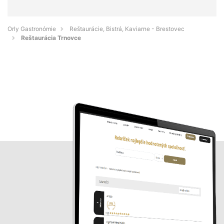
Orly Gastronómie
Reštaurácie, Bistrá, Kaviarne - Brestovec
Reštaurácia Trnovce