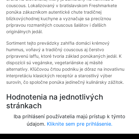
couscous. Lokalizovaný v bratislavskom Freshmarkete
ponúka zákazníkom autentické chute tradičnej
blízkovýchodnej kuchyne a vyznačuje sa precíznou
prípravou rozmanitých couscous šalátov i ďalších
originálnych jedál.
Sortiment tejto prevádzky zahŕňa domáci krémový
hummus, voňavý a tradičný couscous aj čerstvo
pripravenú laffu, ktoré tvoria základ ponúkaných jedál. K
dispozícii sú vegánske, vegetariánske aj mäsité
alternatívy. Kľúčovou črtou podniku je dôraz na inovatívnu
interpretáciu klasických receptúr a starostlivý výber
surovín, čo spoločne ponúka jedinečný kulinársky zážitok.
Hodnotenia na jednotlivých
stránkach
Iba prihlásení používatelia majú prístup k týmto
údajom.
Kliknite sem pre prihlásenie.