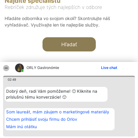
Nájdite špecialistu
Rebríček združuje tých najlepších v odbore
Hľadáte odborníka vo svojom okolí? Skontrolujte náš
vyhľadávač. Využívajte len tie najlepšie služby.
Hľadať
ORLY Gastronómie
Live chat
02:49
Organizátor hodnotenia
Hodnotenie
Kontakt
Dobrý deň, radi Vám pomôžeme! 🙂 Kliknite na
Bright Side Solutions sp. z o.
Laureáti
Kontakt
príslušnú tému konverzácie! 🙂
o. sp. k.
Lista
ul. Ruska 22
wszystkich
Wrocław 50-079
Laureatów
Som laureát, mám záujem o marketingové materiály
KRS 0000749100 | Regon
Podmienky
381313360 | NIP 8943132676
Obchodné
Chcem prihlásiť svoju firmu do Orlov
+48 508 492 400
podmienky
Mám inú otátku
Zásady
ochrany
osobných