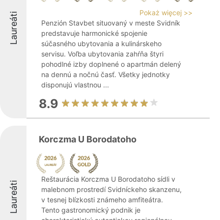
Pokaż więcej >>
Laureáti
Penzión Stavbet situovaný v meste Svidník
predstavuje harmonické spojenie
súčasného ubytovania a kulinárskeho
servisu. Voľba ubytovania zahŕňa štyri
pohodlné izby doplnené o apartmán delený
na dennú a nočnú časť. Všetky jednotky
disponujú vlastnou ...
8.9
Korczma U Borodatoho
Reštaurácia Korczma U Borodatoho sídli v
Laureáti
malebnom prostredí Svidníckeho skanzenu,
v tesnej blízkosti známeho amfiteátra.
Tento gastronomický podnik je