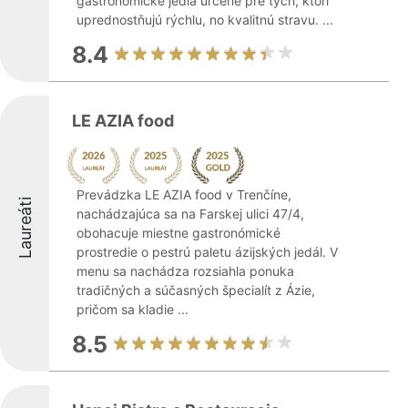
gastronomické jedlá určené pre tých, ktorí
uprednostňujú rýchlu, no kvalitnú stravu. ...
8.4
LE AZIA food
Prevádzka LE AZIA food v Trenčíne,
Laureáti
nachádzajúca sa na Farskej ulici 47/4,
obohacuje miestne gastronómické
prostredie o pestrú paletu ázijských jedál. V
menu sa nachádza rozsiahla ponuka
tradičných a súčasných špecialít z Ázie,
pričom sa kladie ...
8.5