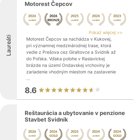
Motorest Čepcov
Pokaż więcej >>
Laureáti
Motorest Čepcov sa nachádza v Kukovej,
pri významnej medzinárodnej trase, ktorá
vedie z Prešova cez Giraltovce a Svidník až
do Poľska. Vďaka polohe v Raslavickej
brázde na území Ondavskej vrchoviny je
zariadenie vhodným miestom na zastavenie
...
8.6
Reštaurácia a ubytovanie v penzione
Stavbet Svidník