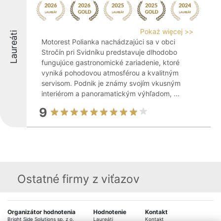
Pokaż więcej >>
Laureáti
Motorest Polianka nachádzajúci sa v obci
Stročín pri Svidníku predstavuje dlhodobo
fungujúce gastronomické zariadenie, ktoré
vyniká pohodovou atmosférou a kvalitným
servisom. Podnik je známy svojím vkusným
interiérom a panoramatickým výhľadom, ...
9
Ostatné firmy z viťazov
Organizátor hodnotenia
Hodnotenie
Kontakt
Bright Side Solutions sp. z o.
Laureáti
Kontakt