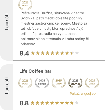
Reštaurácia Družba, situovaná v centre
Laureáti
Svidníka, patrí medzi dôležité podniky
miestnej gastronomickej scény. Miesto sa
teší obľube u hostí, ktorí uprednostňujú
príjemné prostredie na vychutnanie
pokrmov alebo stretnutia v kruhu rodiny či
priateľov. ...
8.4
Life Coffee bar
Laureáti
Pokaż więcej >>
8.8