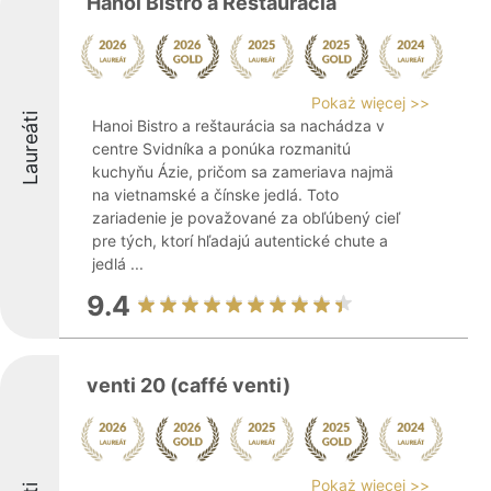
Hanoi Bistro a Restauracia
Pokaż więcej >>
Laureáti
Hanoi Bistro a reštaurácia sa nachádza v
centre Svidníka a ponúka rozmanitú
kuchyňu Ázie, pričom sa zameriava najmä
na vietnamské a čínske jedlá. Toto
zariadenie je považované za obľúbený cieľ
pre tých, ktorí hľadajú autentické chute a
jedlá ...
9.4
venti 20 (caffé venti)
Pokaż więcej >>