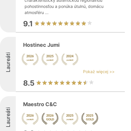
charakteristický autentickou regionálnou
pohostinnosťou a ponúka útulnú, domácu
atmosféru ...
9.1
Hostinec Jumi
Laureáti
Pokaż więcej >>
8.5
Maestro C&C
Laureáti