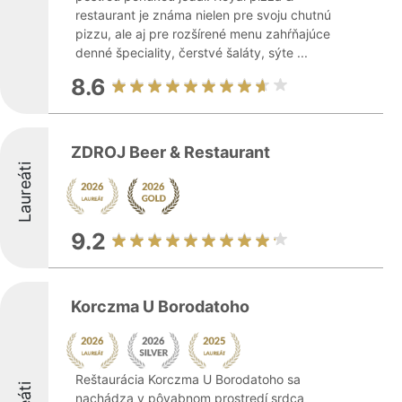
restaurant je známa nielen pre svoju chutnú
pizzu, ale aj pre rozšírené menu zahŕňajúce
denné špeciality, čerstvé šaláty, sýte ...
8.6
ZDROJ Beer & Restaurant
Laureáti
9.2
Korczma U Borodatoho
Reštaurácia Korczma U Borodatoho sa
nachádza v pôvabnom prostredí srdca