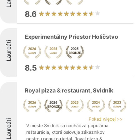
8.6
Experimentálny Priestor Holičstvo
Laureáti
8.5
Royal pizza & restaurant, Svidník
Pokaż więcej >>
Laureáti
V meste Svidník sa nachádza populárna
reštaurácia, ktorá oslovuje zákazníkov
pestrou ponukou jedál. Royal pizza &