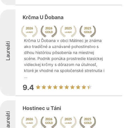
Krčma U Ďobana
Krčma U Ďobana v obci Málinec je známa
Laureáti
ako tradičné a uznávané pohostinstvo s
dlhou históriou pôsobenia na miestnej
scéne. Podnik ponúka prostredie klasickej
vidieckej krčmy s dôrazom na útulnosť,
ktoré je vhodné na spoločenské stretnutia i
...
9.4
Hostinec u Táni
Laureáti