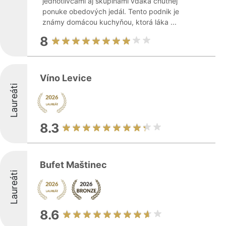
jednotlivcami aj skupinami vďaka chutnej
ponuke obedových jedál. Tento podnik je
známy domácou kuchyňou, ktorá láka ...
8
Víno Levice
Laureáti
8.3
Bufet Maštinec
Laureáti
8.6