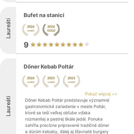
Bufet na stanici
Laureáti
9
Dőner Kebab Poltár
Pokaż więcej >>
Laureáti
Dőner Kebab Poltár predstavuje významné
gastronomické zariadenie v meste Poltár,
ktoré sa teší veľkej obľube vďaka
rozmanitej a pestrej škále jedál. Ponuka
zahŕňa precízne pripravené tradičné döner
a dürüm kebaby, ďalej aj šťavnaté burgery