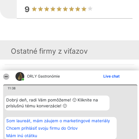
9
Ostatné firmy z viťazov
Organizátor hodnotenia
Hodnotenie
Kontakt
ORLY Gastronómie
Live chat
Bright Side Solutions sp. z o.
Laureáti
Kontakt
o. sp. k.
Lista
ul. Ruska 22
wszystkich
11:38
Wrocław 50-079
Laureatów
KRS 0000749100 | Regon
Podmienky
Dobrý deň, radi Vám pomôžeme! 🙂 Kliknite na
381313360 | NIP 8943132676
Obchodné
+48 508 492 400
podmienky
príslušnú tému konverzácie! 🙂
Zásady
ochrany
osobných
Som laureát, mám záujem o marketingové materiály
údajov
Chcem prihlásiť svoju firmu do Orlov
Mám inú otátku