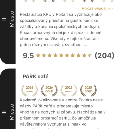
Pokaż więcej >>
Miesto
Reštaurácia KPU v Poltári sa vyznačuje ako
II
špecializovaný priestor na gastronomické
zážitky a konanie spoločenských podujatí.
Počas pracovných dní je k dispozícii denné
obedové menu. Víkendy v tejto reštaurácii
patria rôznym oslavám, svadbám ...
9.5
(204)
PARK café
Kaviareň lokalizovaná v centre Poltára nesie
názov PARK café a predstavuje miesto
Miesto
vhodné na oddych aj zábavu. Nachádza sa v
III
príjemnom prostredí parku, čo umožňuje
návštevníkom vychutnať si relax vo