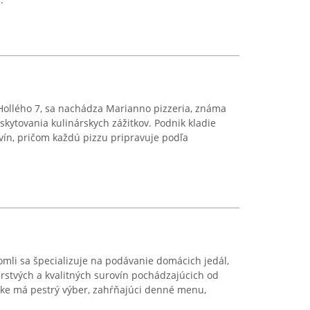
Hollého 7, sa nachádza Marianno pizzeria, známa
skytovania kulinárskych zážitkov. Podnik kladie
ovín, pričom každú pizzu pripravuje podľa
mli sa špecializuje na podávanie domácich jedál,
erstvých a kvalitných surovín pochádzajúcich od
ke má pestrý výber, zahŕňajúci denné menu,