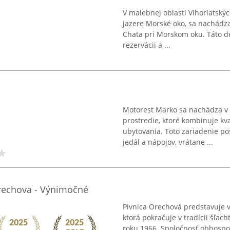
V malebnej oblasti Vihorlatsk
jazere Morské oko, sa nachádza
Chata pri Morskom oku. Táto d
rezervácii a ...
Motorest Marko sa nachádza v 
prostredie, ktoré kombinuje kv
ubytovania. Toto zariadenie po
jedál a nápojov, vrátane ...
 Orechova - Výnimočné
Pivnica Orechová predstavuje v
ktorá pokračuje v tradícii šľac
roku 1966. Spoločnosť obhospo