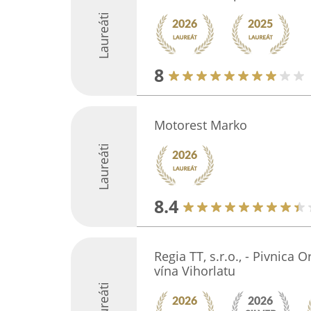
Laureáti
8
Motorest Marko
Laureáti
8.4
Regia TT, s.r.o., - Pivnica
vína Vihorlatu
Laureáti