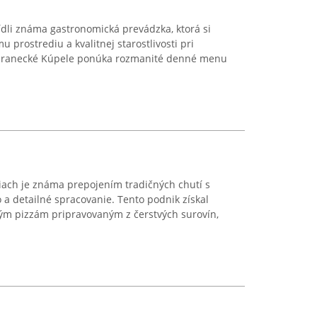
ídli známa gastronomická prevádzka, ktorá si
 prostrediu a kvalitnej starostlivosti pri
Sobranecké Kúpele ponúka rozmanité denné menu
iach je známa prepojením tradičných chutí s
a detailné spracovanie. Tento podnik získal
ným pizzám pripravovaným z čerstvých surovín,