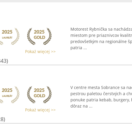
Motorest Rybnička sa nachádza
miestom pre priaznivcov kvalit
predovšetkým na regionálne špe
patria ...
Pokaż więcej >>
343)
V centre mesta Sobrance sa na
pestrou paletou čerstvých a ch
ponuke patria kebab, burgery, 
dôraz na ...
Pokaż więcej >>
28)