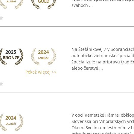
svahoch ...
Na Štefánikovej 7 v Sobranciac
autentické vietnamské špeciali
špecializuje na prípravu tradi
alebo čerstvé ...
Pokaż więcej >>
V obci Remetské Hámre, obkl
Slovenska pri Vihorlatských vr
Okom. Svojím umiestnením v blí
prírodnou rezerváciou a patrí ..