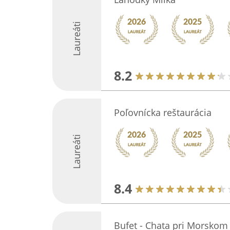
Laureáti
8.2
Poľovnícka reštaurácia
Laureáti
8.4
Bufet - Chata pri Morskom