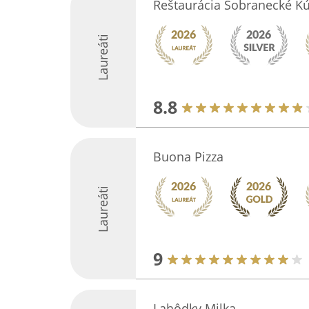
Reštaurácia Sobranecké K
Laureáti
8.8
Buona Pizza
Laureáti
9
Lahôdky Milka