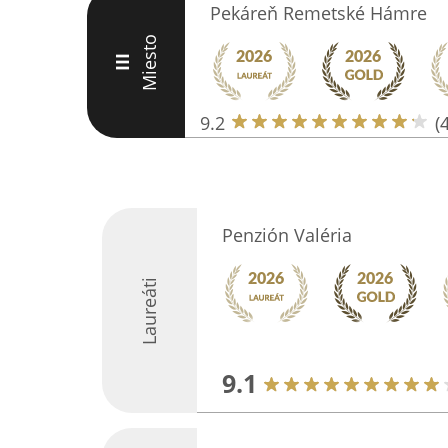
Pekáreň Remetské Hámre
Miesto
III
9.2
(
Penzión Valéria
Laureáti
9.1