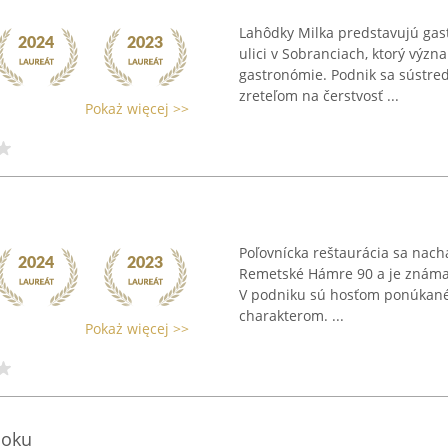
Lahôdky Milka predstavujú gas
ulici v Sobranciach, ktorý význ
gastronómie. Podnik sa sústre
zreteľom na čerstvosť ...
Pokaż więcej >>
Poľovnícka reštaurácia sa nac
Remetské Hámre 90 a je známa
V podniku sú hosťom ponúkané 
charakterom. ...
Pokaż więcej >>
 oku