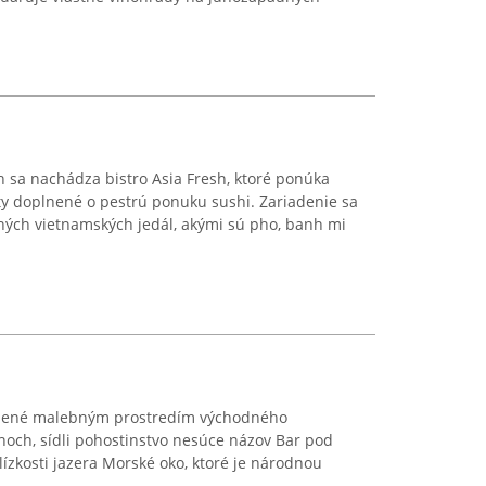
h sa nachádza bistro Asia Fresh, ktoré ponúka
ty doplnené o pestrú ponuku sushi. Zariadenie sa
čných vietnamských jedál, akými sú pho, banh mi
opené malebným prostredím východného
choch, sídli pohostinstvo nesúce názov Bar pod
zkosti jazera Morské oko, ktoré je národnou
.