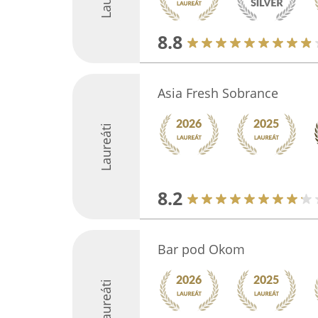
8.8
Asia Fresh Sobrance
Laureáti
8.2
Bar pod Okom
Laureáti