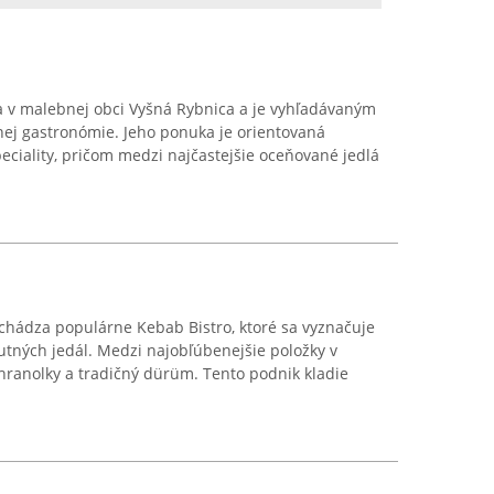
 v malebnej obci Vyšná Rybnica a je vyhľadávaným
nej gastronómie. Jeho ponuka je orientovaná
ciality, pričom medzi najčastejšie oceňované jedlá
chádza populárne Kebab Bistro, ktoré sa vyznačuje
utných jedál. Medzi najobľúbenejšie položky v
hranolky a tradičný dürüm. Tento podnik kladie