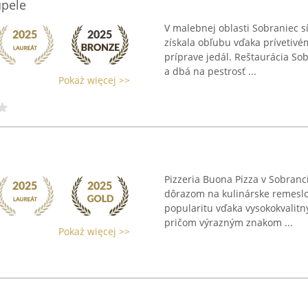
úpele
V malebnej oblasti Sobraniec s
získala obľubu vďaka prívetivému
príprave jedál. Reštaurácia 
a dbá na pestrosť ...
Pokaż więcej >>
Pizzeria Buona Pizza v Sobranc
dôrazom na kulinárske remeslo 
popularitu vďaka vysokokvalit
pričom výrazným znakom ...
Pokaż więcej >>