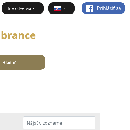
Prihlásiť sa
Iné odvetvia
Sobrance
Hľadať