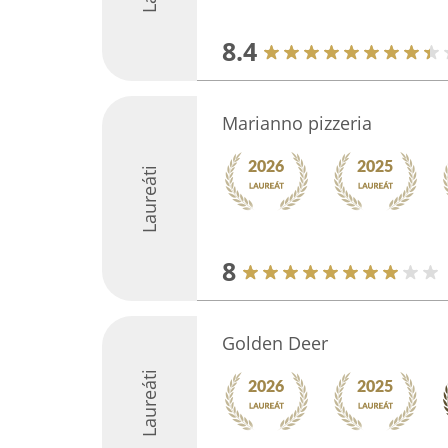
8.4
Marianno pizzeria
Laureáti
8
Golden Deer
Laureáti