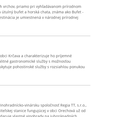
ých vrchov, priamo pri vyhľadávanom prírodnom
 útulný bufet a horská chata, známa ako Bufet -
estinácia je umiestnená v národnej prírodnej
obci Krčava a charakterizuje ho príjemné
alitné gastronomické služby s možnosťou
skytuje pohostinské služby s rozsiahlou ponukou
inohradnícko-vinársku spoločnosť Regia TT, s.r.o.,
htiteľskej stanice fungujúcej v obci Orechová už od
daruje vlastné vinohrady na juhozápadných