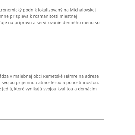
tronomický podnik lokalizovaný na Michalovskej
amne prispieva k rozmanitosti miestnej
ďuje na prípravu a servírovanie denného menu so
hádza v malebnej obci Remetské Hámre na adrese
 svojou príjemnou atmosférou a pohostinnosťou.
jedlá, ktoré vynikajú svojou kvalitou a domácim