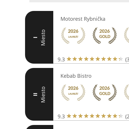
Motorest Rybnička
Miesto
I
9.3
(
Kebab Bistro
Miesto
II
9.3
(