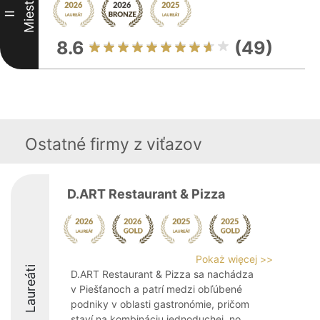
Miesto
II
8.6
(49)
Ostatné firmy z viťazov
D.ART Restaurant & Pizza
Pokaż więcej >>
Laureáti
D.ART Restaurant & Pizza sa nachádza
v Piešťanoch a patrí medzi obľúbené
podniky v oblasti gastronómie, pričom
staví na kombináciu jednoduchej, no