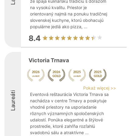
že spája kulinársku tradíciu s dôrazom
na vysokú kvalitu. Priestor je
orientovaný najmä na ponuku tradičnej
slovenskej kuchyne, ktorú obohacujú
populárne jedlá ako pizza, ...
8.4
Victoria Trnava
Pokaż więcej >>
Laureáti
Eventová reštaurácia Victoria Trnava sa
nachádza v centre Trnavy a poskytuje
vhodné priestory na usporiadanie
rôznych významných spoločenských
udalostí. Ponúka elegantné a štýlové
prostredie, ktoré zahŕňa rozľahlú
svadobnú sálu a atraktívne ...