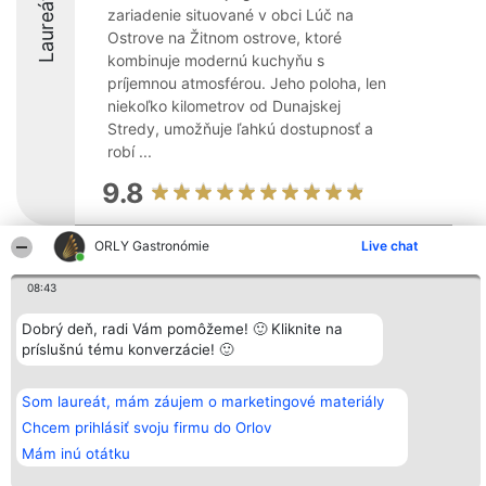
Laureáti
zariadenie situované v obci Lúč na
Ostrove na Žitnom ostrove, ktoré
kombinuje modernú kuchyňu s
príjemnou atmosférou. Jeho poloha, len
niekoľko kilometrov od Dunajskej
Stredy, umožňuje ľahkú dostupnosť a
robí ...
9.8
ORLY Gastronómie
Live chat
Organizátor hodnotenia
Hodnotenie
Kontakt
Bright Side Solutions sp. z o.
Laureáti
Kontakt
08:43
o. sp. k.
Lista
ul. Ruska 22
wszystkich
Dobrý deň, radi Vám pomôžeme! 🙂 Kliknite na
Wrocław 50-079
Laureatów
príslušnú tému konverzácie! 🙂
KRS 0000749100 | Regon
Podmienky
381313360 | NIP 8943132676
Obchodné
+48 508 492 400
podmienky
Zásady
Som laureát, mám záujem o marketingové materiály
ochrany
Chcem prihlásiť svoju firmu do Orlov
osobných
údajov
Mám inú otátku