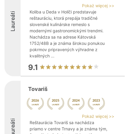
Pokaż więcej >>
Koliba u Deda v Holíči predstavuje
Laureáti
reštauráciu, ktorá prepája tradičné
slovenské kulinárske remeslo s
modernými gastronomickými trendmi.
Nachádza sa na adrese Kátovská
1752/48B a je známa širokou ponukou
pokrmov pripravených výhradne z
kvalitných ...
9.1
Tovariš
Pokaż więcej >>
Laureáti
Reštaurácia Tovariš sa nachádza
priamo v centre Trnavy a je známa tým,