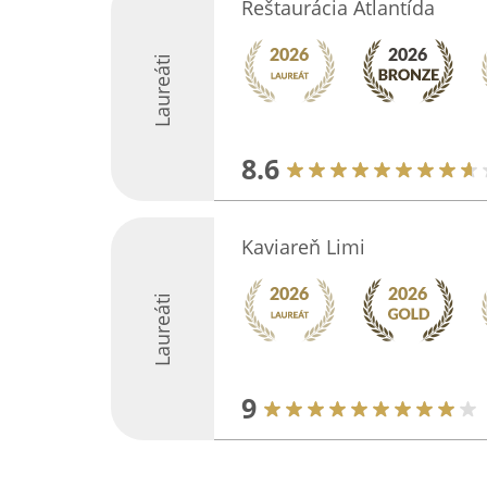
Reštaurácia Atlantída
Laureáti
8.6
Kaviareň Limi
Laureáti
9