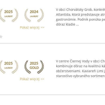
V obci Chorvátsky Grob, konkré
Atlantída, ktorá predstavuje at
gastronómie. Podnik ponúka pes
dôraz kladie ...
Pokaż więcej >>
V centre Čiernej Vody v obci C
kombinuje dôraz na kvalitnú k
občerstveniami. Kaviareň Limi
starostlivo vybraného sortimentu
Pokaż więcej >>