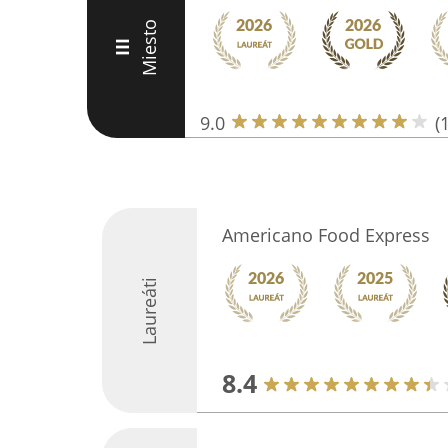
Miesto
III
9.0
(
Americano Food Express
Laureáti
8.4