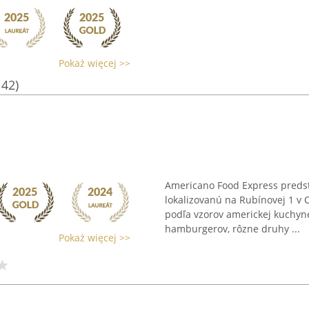
Pokaż więcej >>
142)
Americano Food Express preds
lokalizovanú na Rubínovej 1 v 
podľa vzorov americkej kuchyn
hamburgerov, rôzne druhy ...
Pokaż więcej >>