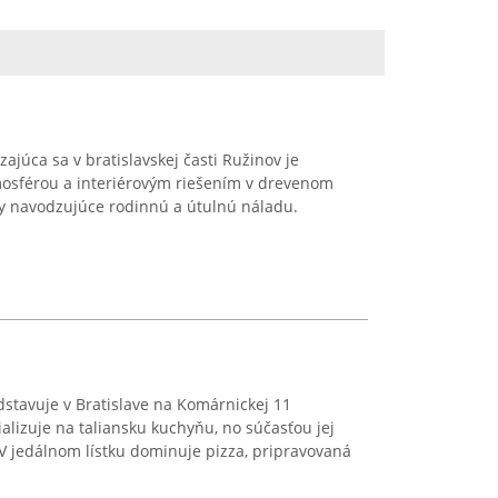
júca sa v bratislavskej časti Ružinov je
osférou a interiérovým riešením v drevenom
vky navodzujúce rodinnú a útulnú náladu.
dstavuje v Bratislave na Komárnickej 11
alizuje na taliansku kuchyňu, no súčasťou jej
V jedálnom lístku dominuje pizza, pripravovaná