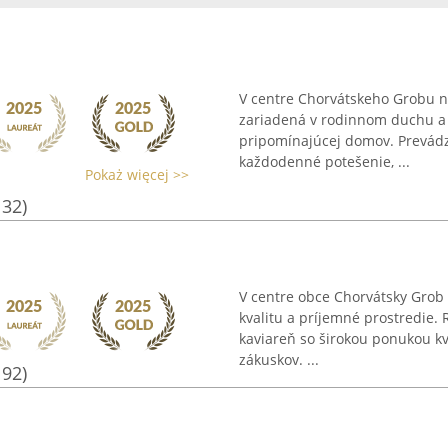
V centre Chorvátskeho Grobu na
zariadená v rodinnom duchu a 
pripomínajúcej domov. Prevádz
každodenné potešenie, ...
Pokaż więcej >>
132)
V centre obce Chorvátsky Grob 
kvalitu a príjemné prostredie.
kaviareň so širokou ponukou kv
zákuskov. ...
192)