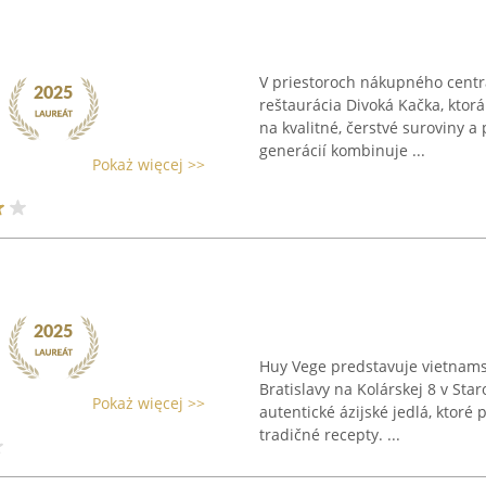
V priestoroch nákupného cent
reštaurácia Divoká Kačka, ktor
na kvalitné, čerstvé suroviny a
generácií kombinuje ...
Pokaż więcej >>
Huy Vege predstavuje vietnamsk
Bratislavy na Kolárskej 8 v St
Pokaż więcej >>
autentické ázijské jedlá, ktoré
tradičné recepty. ...