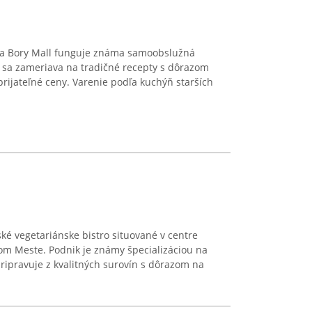
ra Bory Mall funguje známa samoobslužná
á sa zameriava na tradičné recepty s dôrazom
 prijateľné ceny. Varenie podľa kuchýň starších
é vegetariánske bistro situované v centre
arom Meste. Podnik je známy špecializáciou na
 pripravuje z kvalitných surovín s dôrazom na