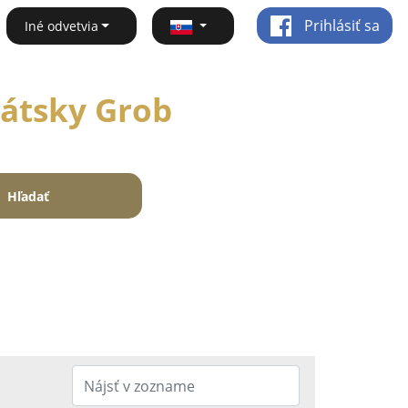
Prihlásiť sa
Iné odvetvia
vátsky Grob
Hľadať