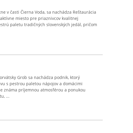
tne v časti Čierna Voda, sa nachádza Reštaurácia
raktívne miesto pre priaznivcov kvalitnej
trú paletu tradičných slovenských jedál, pričom
horvátsky Grob sa nachádza podnik, ktorý
ávu s pestrou paletou nápojov a domácimi
 je známa príjemnou atmosférou a ponukou
, ...