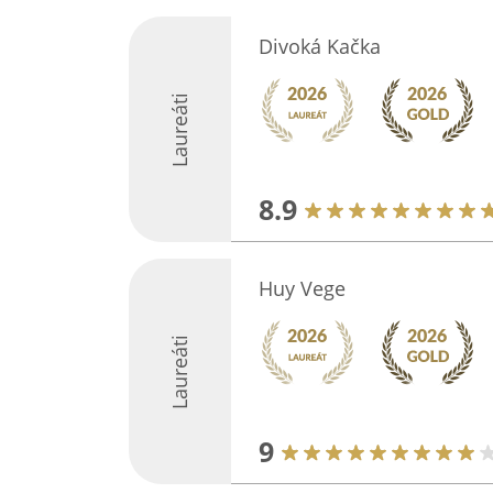
Divoká Kačka
Laureáti
8.9
Huy Vege
Laureáti
9