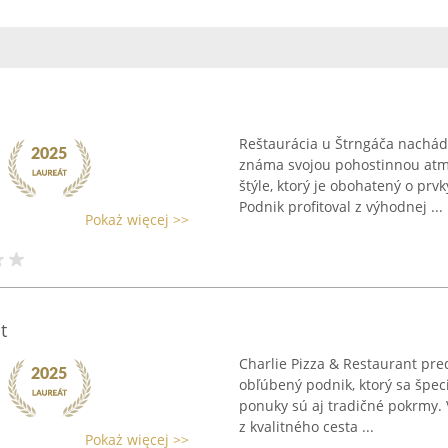
Reštaurácia u Štrngáča nachádza
známa svojou pohostinnou atm
štýle, ktorý je obohatený o pr
Podnik profitoval z výhodnej ...
Pokaż więcej >>
t
Charlie Pizza & Restaurant pre
obľúbený podnik, ktorý sa špeci
ponuky sú aj tradičné pokrmy. 
z kvalitného cesta ...
Pokaż więcej >>