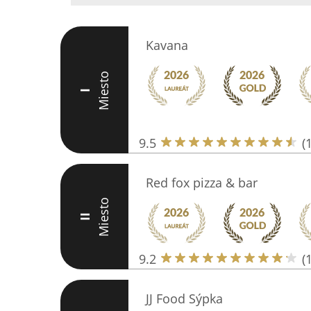
Kavana
Miesto
I
9.5
(
Red fox pizza & bar
Miesto
II
9.2
(
JJ Food Sýpka