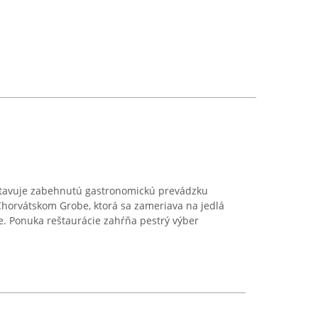
tavuje zabehnutú gastronomickú prevádzku
Chorvátskom Grobe, ktorá sa zameriava na jedlá
e. Ponuka reštaurácie zahŕňa pestrý výber