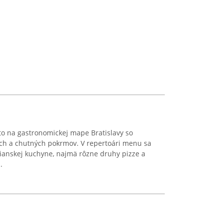
to na gastronomickej mape Bratislavy so
ch a chutných pokrmov. V repertoári menu sa
ianskej kuchyne, najmä rôzne druhy pizze a
.