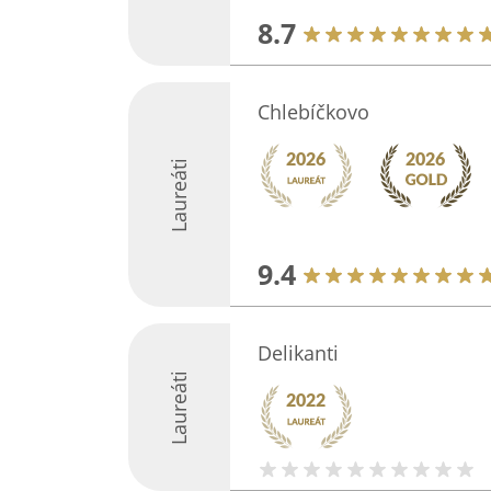
8.7
Chlebíčkovo
Laureáti
9.4
Delikanti
Laureáti