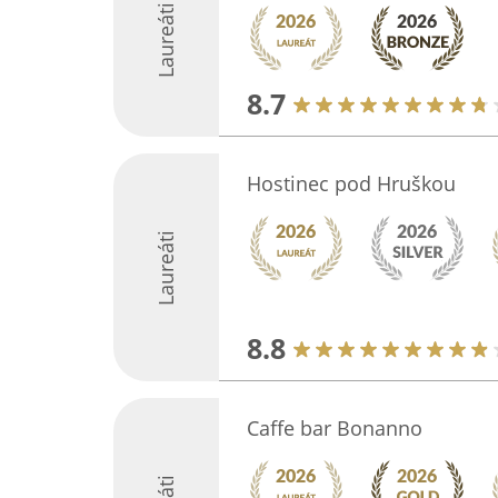
Laureáti
8.7
Hostinec pod Hruškou
Laureáti
8.8
Caffe bar Bonanno