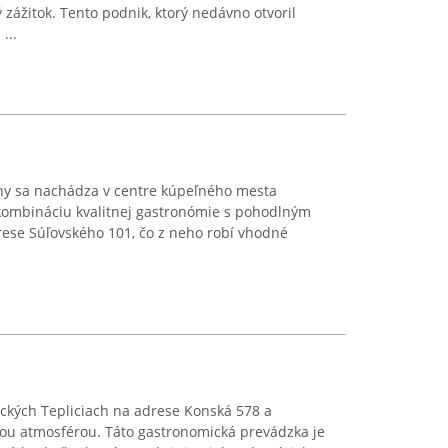
ážitok. Tento podnik, ktorý nedávno otvoril
...
ny sa nachádza v centre kúpeľného mesta
 kombináciu kvalitnej gastronómie s pohodlným
rese Súľovského 101, čo z neho robí vhodné
eckých Tepliciach na adrese Konská 578 a
ou atmosférou. Táto gastronomická prevádzka je