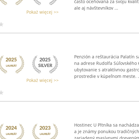
často oceňovaná za svoju kvali
ale aj návštevníkov ...
Pokaż więcej >>
Penzión a reštaurácia Palatín 
na adrese Rudolfa Súľovského 
ubytovanie s atraktívnou gast
prostredie v kúpeľnom meste. .
Pokaż więcej >>
Hostinec U Pltníka sa nachádza
a je známy ponukou tradičných s
zariadený masívnymi drevenými