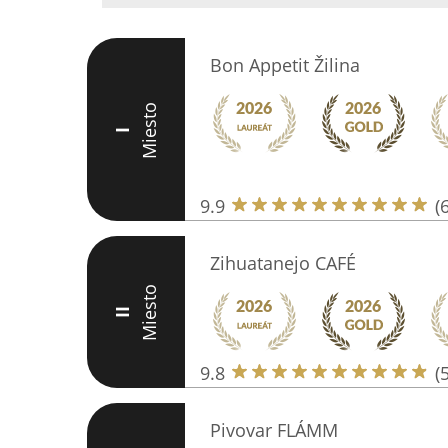
Bon Appetit Žilina
Miesto
I
9.9
(
Zihuatanejo CAFÉ
Miesto
II
9.8
(
Pivovar FLÁMM