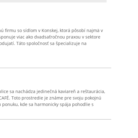
ú firmu so sídlom v Konskej, ktorá pôsobí najmä v
isponuje viac ako dvadsaťročnou praxou v sektore
dujatí. Táto spoločnosť sa špecializuje na
ice sa nachádza jedinečná kaviareň a reštaurácia,
CAFÉ. Toto prostredie je známe pre svoju pokojnú
u ponuku, kde sa harmonicky spája pohodlie s