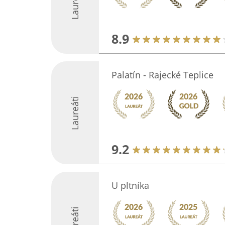
Laureáti
8.9
Palatín - Rajecké Teplice
Laureáti
9.2
U pltníka
Laureáti