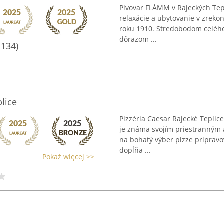
Pivovar FLÁMM v Rajeckých Tep
relaxácie a ubytovanie v zreko
roku 1910. Stredobodom celého 
dôrazom ...
1134)
plice
Pizzéria Caesar Rajecké Teplice
je známa svojím priestranným a
na bohatý výber pizze pripravo
dopĺňa ...
Pokaż więcej >>