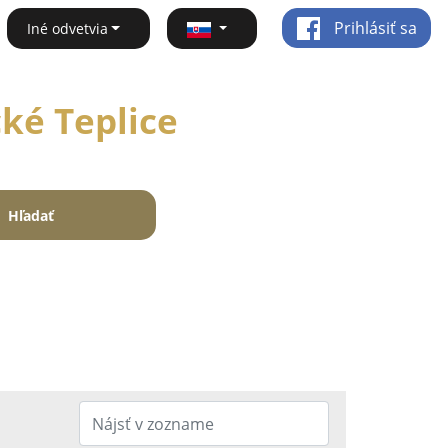
Prihlásiť sa
Iné odvetvia
cké Teplice
Hľadať