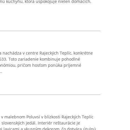
tnú kuchyňu, ktorá uspokojuje nielen domácich,
sa nachádza v centre Rajeckých Teplíc, konkrétne
633. Toto zariadenie kombinuje pohodlné
ronómiou, pričom hosťom ponúka príjemné
..
 v malebnom Poluvsí v blízkosti Rajeckých Teplíc
lovenských jedál. Interiér reštaurácie je
 lavicami a vkusným dekorom, čo dotvára útulnú