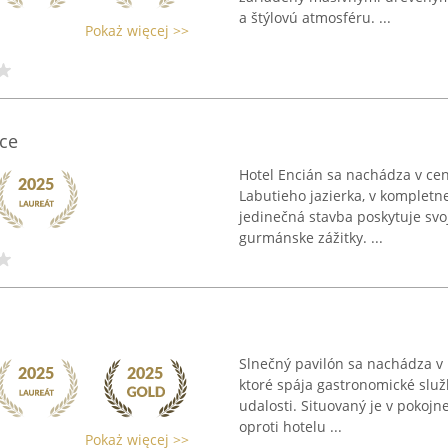
a štýlovú atmosféru. ...
Pokaż więcej >>
ice
Hotel Encián sa nachádza v cen
Labutieho jazierka, v kompletn
jedinečná stavba poskytuje sv
gurmánske zážitky. ...
Slnečný pavilón sa nachádza v 
ktoré spája gastronomické slu
udalosti. Situovaný je v pokojne
oproti hotelu ...
Pokaż więcej >>