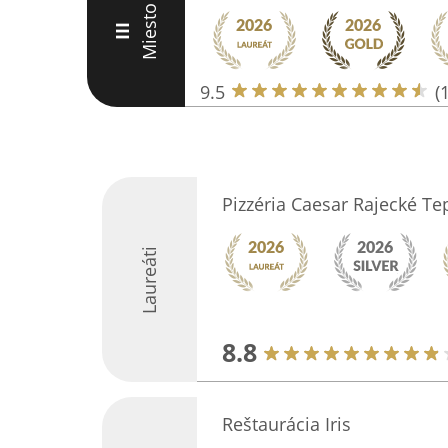
Miesto
III
9.5
(
Pizzéria Caesar Rajecké Te
Laureáti
8.8
Reštaurácia Iris