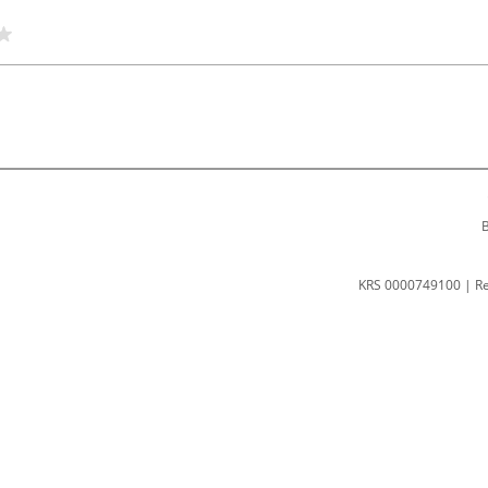
B
KRS 0000749100 | R