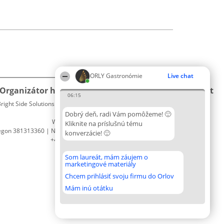
ORLY Gastronómie
Live chat
Organizátor hodnotenia
Hodnotenie
Kontakt
06:15
right Side Solutions sp. z o. o. sp. k.
Laureáti
Kontakt
ul. Ruska 22
Lista
Dobrý deň, radi Vám pomôžeme! 🙂
Wrocław 50-079
wszystkich
Kliknite na príslušnú tému
egon 381313360 | NIP 8943132676
Laureatów
konverzácie! 🙂
+48 508 492 400
Podmienky
Obchodné
Som laureát, mám záujem o
podmienky
marketingové materiály
Zásady
Chcem prihlásiť svoju firmu do Orlov
ochrany
osobných
Mám inú otátku
údajov