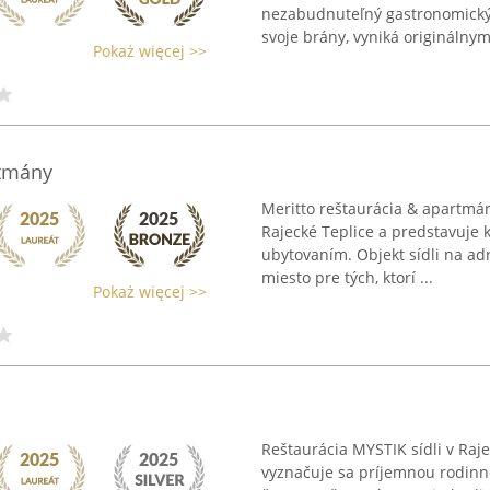
nezabudnuteľný gastronomický z
svoje brány, vyniká originálnym 
Pokaż więcej >>
rtmány
Meritto reštaurácia & apartmá
Rajecké Teplice a predstavuje
ubytovaním. Objekt sídli na ad
miesto pre tých, ktorí ...
Pokaż więcej >>
Reštaurácia MYSTIK sídli v Raj
vyznačuje sa príjemnou rodinn