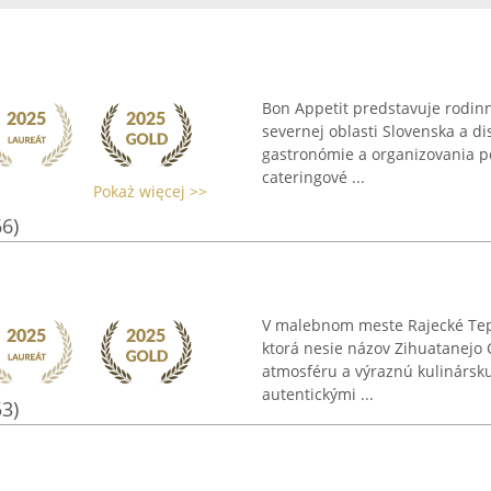
Bon Appetit predstavuje rodinn
severnej oblasti Slovenska a d
gastronómie a organizovania po
cateringové ...
Pokaż więcej >>
66)
V malebnom meste Rajecké Tepl
ktorá nesie názov Zihuatanejo 
atmosféru a výraznú kulinársk
autentickými ...
53)