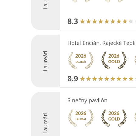
8.3
Hotel Encián, Rajecké Tepl
Laureáti
8.9
Slnečný pavilón
Laureáti