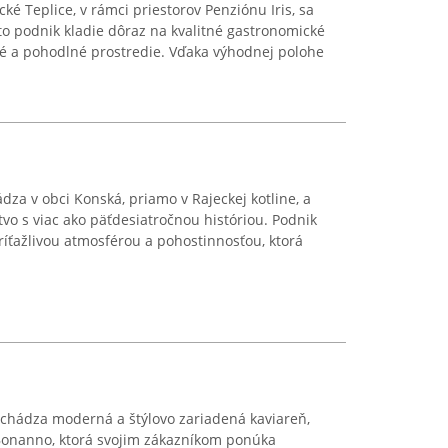
é Teplice, v rámci priestorov Penziónu Iris, sa
to podnik kladie dôraz na kvalitné gastronomické
hé a pohodlné prostredie. Vďaka výhodnej polohe
za v obci Konská, priamo v Rajeckej kotline, a
vo s viac ako päťdesiatročnou históriou. Podnik
ríťažlivou atmosférou a pohostinnosťou, ktorá
achádza moderná a štýlovo zariadená kaviareň,
onanno, ktorá svojim zákazníkom ponúka