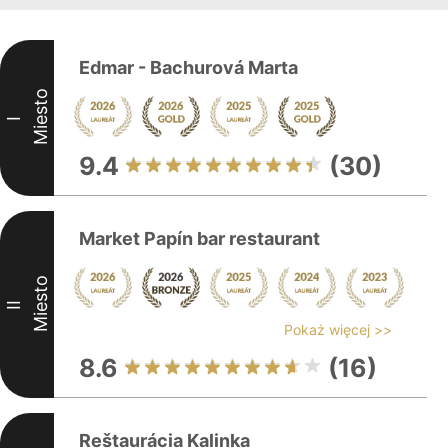
Edmar - Bachurová Marta
Miesto
I
9.4
(30)
Market Papín bar restaurant
Miesto
II
Pokaż więcej >>
8.6
(16)
Reštaurácia Kalinka