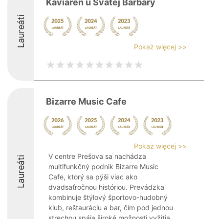
Kaviareň u Svätej Barbary
Laureáti
Pokaż więcej >>
Bizarre Music Cafe
Pokaż więcej >>
V centre Prešova sa nachádza
Laureáti
multifunkčný podnik Bizarre Music
Cafe, ktorý sa pýši viac ako
dvadsaťročnou históriou. Prevádzka
kombinuje štýlový športovo-hudobný
klub, reštauráciu a bar, čím pod jednou
strechou spája široké možnosti vyžitia.