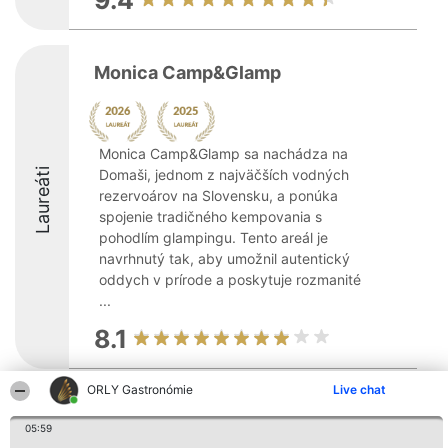
9.4
Monica Camp&Glamp
Monica Camp&Glamp sa nachádza na
Laureáti
Domaši, jednom z najväčších vodných
rezervoárov na Slovensku, a ponúka
spojenie tradičného kempovania s
pohodlím glampingu. Tento areál je
navrhnutý tak, aby umožnil autentický
oddych v prírode a poskytuje rozmanité
...
8.1
ORLY Gastronómie
Live chat
Organizátor hodnotenia
Hodnotenie
Kontakt
Bright Side Solutions sp. z o.
Laureáti
Kontakt
05:59
o. sp. k.
Lista