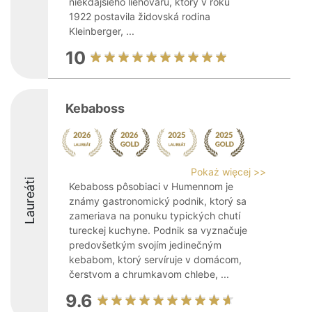
niekdajšieho liehovaru, ktorý v roku
1922 postavila židovská rodina
Kleinberger, ...
10
Kebaboss
Pokaż więcej >>
Laureáti
Kebaboss pôsobiaci v Humennom je
známy gastronomický podnik, ktorý sa
zameriava na ponuku typických chutí
tureckej kuchyne. Podnik sa vyznačuje
predovšetkým svojím jedinečným
kebabom, ktorý servíruje v domácom,
čerstvom a chrumkavom chlebe, ...
9.6