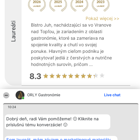
Pokaż więcej >>
Laureáti
Bistro Juh, nachádzajúci sa vo Vranove
nad Topľou, je zariadením z oblasti
gastronómie, ktoré sa zameriava na
spojenie kvality a chutí vo svojej
ponuke. Hlavným cieľom podniku je
poskytovať jedlá z čerstvých a nutrične
hodnotných surovín, pričom ...
8.3
ORLY Gastronómie
Live chat
Organizátor hodnotenia
Hodnotenie
Kontakt
Bright Side Solutions sp. z o.
Laureáti
Kontakt
10:24
o. sp. k.
Lista
ul. Ruska 22
wszystkich
Wrocław 50-079
Laureatów
Dobrý deň, radi Vám pomôžeme! 🙂 Kliknite na
KRS 0000749100 | Regon
Podmienky
príslušnú tému konverzácie! 🙂
381313360 | NIP 8943132676
Obchodné
+48 508 492 400
podmienky
Zásady
Som laureát, mám záujem o marketingové materiály