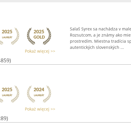
Salaš Syrex sa nachádza v male
Rozsutcom, a je známy ako mie
prostredím. Miestna tradícia s
autentických slovenských ...
Pokaż więcej >>
4859)
Pokaż więcej >>
289)