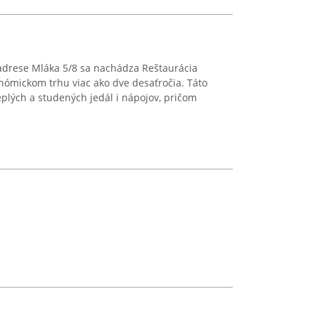
drese Mláka 5/8 sa nachádza Reštaurácia
nómickom trhu viac ako dve desaťročia. Táto
plých a studených jedál i nápojov, pričom