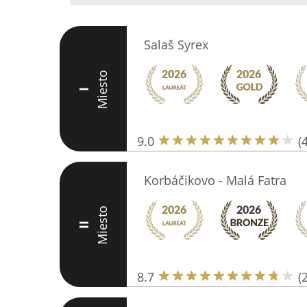
Salaš Syrex
Miesto
I
9.0
(
Korbáčikovo - Malá Fatra
Miesto
II
8.7
(