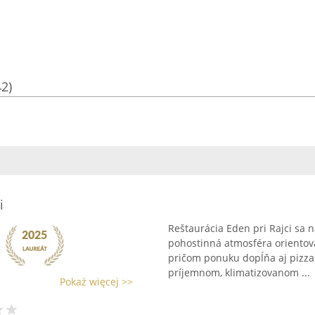
42)
i
Reštaurácia Eden pri Rajci sa n
pohostinná atmosféra orientova
pričom ponuku dopĺňa aj pizza.
príjemnom, klimatizovanom ...
Pokaż więcej >>