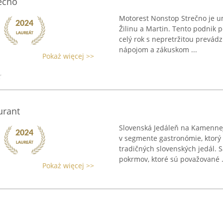
ečno
Motorest Nonstop Strečno je u
Žilinu a Martin. Tento podnik 
celý rok s nepretržitou prevád
nápojom a zákuskom ...
Pokaż więcej >>
urant
Slovenská Jedáleň na Kamennej 
v segmente gastronómie, ktorý 
tradičných slovenských jedál. 
pokrmov, ktoré sú považované .
Pokaż więcej >>