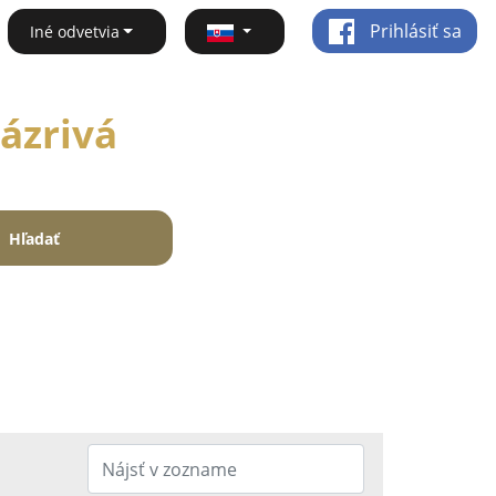
Prihlásiť sa
Iné odvetvia
Zázrivá
Hľadať