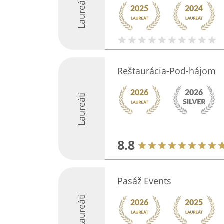
Laureáti
Reštaurácia-Pod-hájom
Laureáti
8.8
Pasáž Events
Laureáti