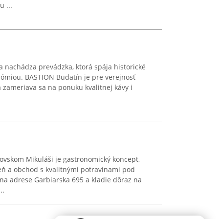
 ...
 nachádza prevádzka, ktorá spája historické
ómiou. BASTION Budatín je pre verejnosť
zameriava sa na ponuku kvalitnej kávy i
tovskom Mikuláši je gastronomický koncept,
reň a obchod s kvalitnými potravinami pod
na adrese Garbiarska 695 a kladie dôraz na
..