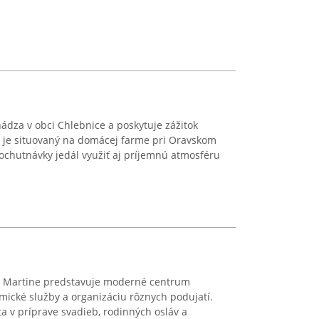
dza v obci Chlebnice a poskytuje zážitok
t je situovaný na domácej farme pri Oravskom
ochutnávky jedál využiť aj príjemnú atmosféru
 v Martine predstavuje moderné centrum
ické služby a organizáciu rôznych podujatí.
sta v príprave svadieb, rodinných osláv a