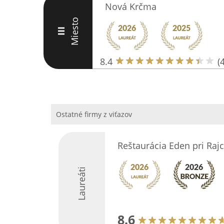
Nová Krčma
Miesto
III
8.4
(
Ostatné firmy z viťazov
Reštaurácia Eden pri Rajc
Laureáti
8.6