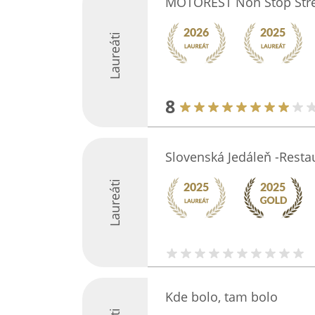
MOTOREST Non Stop Str
Laureáti
8
Slovenská Jedáleň -Resta
Laureáti
Kde bolo, tam bolo