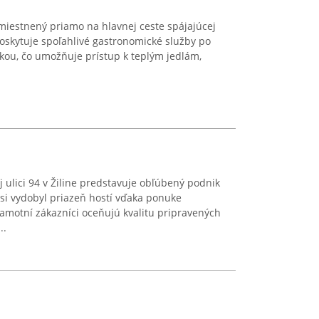
miestnený priamo na hlavnej ceste spájajúcej
poskytuje spoľahlivé gastronomické služby po
zkou, čo umožňuje prístup k teplým jedlám,
ulici 94 v Žiline predstavuje obľúbený podnik
si vydobyl priazeň hostí vďaka ponuke
Samotní zákazníci oceňujú kvalitu pripravených
..