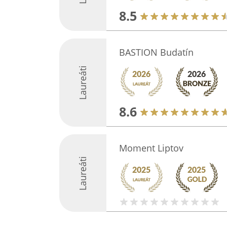
8.5
BASTION Budatín
Laureáti
8.6
Moment Liptov
Laureáti