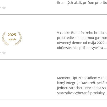
firemných akcií, pričom prioritou
V centre Budatínskeho hradu sa
prostredie s modernou gastron
otvorený denne od mája 2022 a 
občerstvenia, pričom vytvára ...
Moment Liptov so sídlom v Lip
ktorý integruje kaviareň, peká
jednou strechou. Nachádza sa 
starostlivo vyberané produkty, .