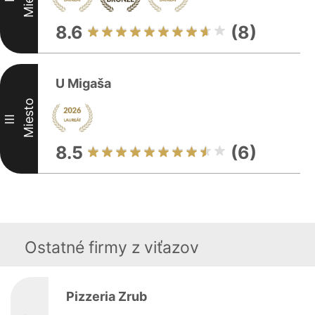
8.6
(8)
U Migaša
Miesto
III
8.5
(6)
Ostatné firmy z viťazov
Pizzeria Zrub