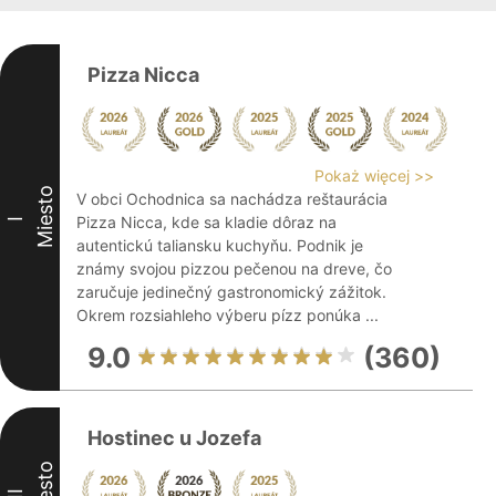
Pizza Nicca
Pokaż więcej >>
Miesto
V obci Ochodnica sa nachádza reštaurácia
Pizza Nicca, kde sa kladie dôraz na
I
autentickú taliansku kuchyňu. Podnik je
známy svojou pizzou pečenou na dreve, čo
zaručuje jedinečný gastronomický zážitok.
Okrem rozsiahleho výberu pízz ponúka ...
9.0
(360)
Hostinec u Jozefa
Miesto
II