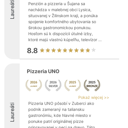
Laureáti
Penzión a pizzeria u Šujana sa
nachádza v malebnej obci Lysica,
situovanej v Žilinskom kraji, a ponúka
spojenie komfortného ubytovania so
širokou gastronomickou ponukou.
Hosťom sú k dispozícii útulné izby,
ktoré majú vlastnú kúpeľňu, televízor ...
8.8
Pizzeria UNO
Pokaż więcej >>
Pizzeria UNO pôsobí v Zuberci ako
Laureáti
podnik zameraný na taliansku
gastronómiu, kde hlavné miesto v
ponuke patrí originálnej pizze
pripravovanej v peci na drevo. Táto