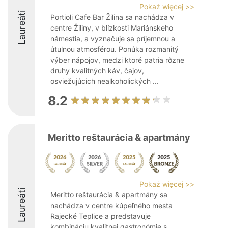
Pokaż więcej >>
Laureáti
Portioli Cafe Bar Žilina sa nachádza v
centre Žiliny, v blízkosti Mariánskeho
námestia, a vyznačuje sa príjemnou a
útulnou atmosférou. Ponúka rozmanitý
výber nápojov, medzi ktoré patria rôzne
druhy kvalitných káv, čajov,
osviežujúcich nealkoholických ...
8.2
Meritto reštaurácia & apartmány
Pokaż więcej >>
Laureáti
Meritto reštaurácia & apartmány sa
nachádza v centre kúpeľného mesta
Rajecké Teplice a predstavuje
kombináciu kvalitnej gastronómie s