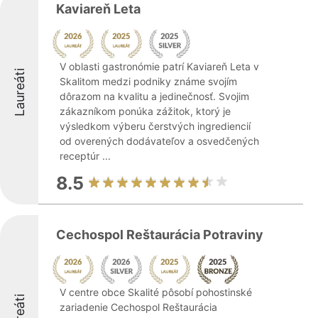
Kaviareň Leta
V oblasti gastronómie patrí Kaviareň Leta v
Laureáti
Skalitom medzi podniky známe svojím
dôrazom na kvalitu a jedinečnosť. Svojim
zákazníkom ponúka zážitok, ktorý je
výsledkom výberu čerstvých ingrediencií
od overených dodávateľov a osvedčených
receptúr ...
8.5
Cechospol Reštaurácia Potraviny
V centre obce Skalité pôsobí pohostinské
Laureáti
zariadenie Cechospol Reštaurácia