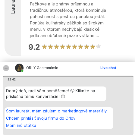
Laureáti
Fačkove a je známy príjemnou a
tradičnou atmosférou, ktorá kombinuje
pohostinnosť s pestrou ponukou jedál.
Ponúka kulinársky zážitok so širokým
menu, v ktorom nechýbajú klasické
jedlá ani obľúbené pizze vrátane ...
9.2
ORLY Gastronómie
Live chat
Organizátor hodnotenia
Hodnotenie
Kontakt
Bright Side Solutions sp. z o.
Laureáti
Kontakt
o. sp. k.
Lista
22:42
ul. Ruska 22
wszystkich
Wrocław 50-079
Laureatów
Dobrý deň, radi Vám pomôžeme! 🙂 Kliknite na
KRS 0000749100 | Regon
Podmienky
381313360 | NIP 8943132676
Obchodné
príslušnú tému konverzácie! 🙂
+48 508 492 400
podmienky
Zásady
ochrany
Som laureát, mám záujem o marketingové materiály
osobných
Chcem prihlásiť svoju firmu do Orlov
údajov
Mám inú otátku