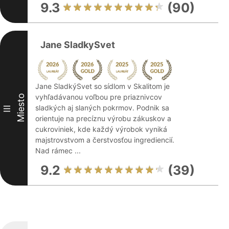
9.3
(90)
Jane SladkySvet
Jane SladkýSvet so sídlom v Skalitom je
vyhľadávanou voľbou pre priaznivcov
Miesto
sladkých aj slaných pokrmov. Podnik sa
III
orientuje na precíznu výrobu zákuskov a
cukroviniek, kde každý výrobok vyniká
majstrovstvom a čerstvosťou ingrediencií.
Nad rámec ...
9.2
(39)