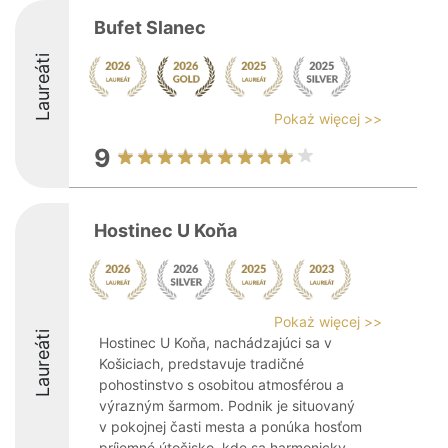
Bufet Slanec
Laureáti
Pokaż więcej >>
9
Hostinec U Koňa
Pokaż więcej >>
Laureáti
Hostinec U Koňa, nachádzajúci sa v
Košiciach, predstavuje tradičné
pohostinstvo s osobitou atmosférou a
výrazným šarmom. Podnik je situovaný
v pokojnej časti mesta a ponúka hosťom
príjemné útočisko, kde sa harmonicky