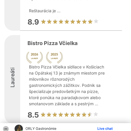
Reštaurácia je ...
8.9
Bistro Pizza Včielka
Bistro Pizza Včielka sídliace v Košiciach
Laureáti
na Opátskej 13 je známym miestom pre
milovníkov rôznorodých
gastronomických zážitkov. Podnik sa
špecializuje predovšetkým na pizze,
ktoré ponúka na paradajkovom alebo
smotanovom základe a s pestrým ...
8.5
ORLY Gastronómie
Live chat