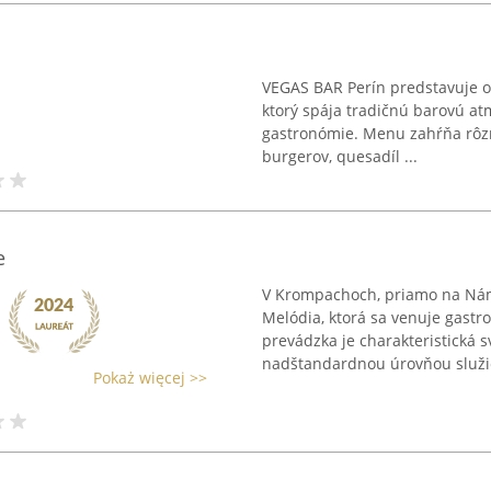
VEGAS BAR Perín predstavuje o
ktorý spája tradičnú barovú at
gastronómie. Menu zahŕňa rôzn
burgerov, quesadíl ...
e
V Krompachoch, priamo na Nám
Melódia, ktorá sa venuje gast
prevádzka je charakteristická 
nadštandardnou úrovňou služi
Pokaż więcej >>