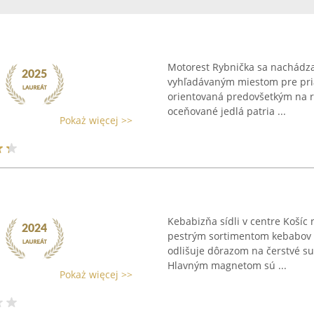
Motorest Rybnička sa nachádza
vyhľadávaným miestom pre pria
orientovaná predovšetkým na re
oceňované jedlá patria ...
Pokaż więcej >>
Kebabizňa sídli v centre Košíc
pestrým sortimentom kebabov a 
odlišuje dôrazom na čerstvé su
Hlavným magnetom sú ...
Pokaż więcej >>