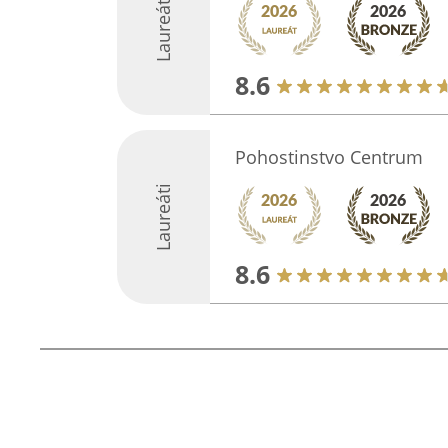
Laureáti
8.6
Pohostinstvo Centrum
Laureáti
8.6