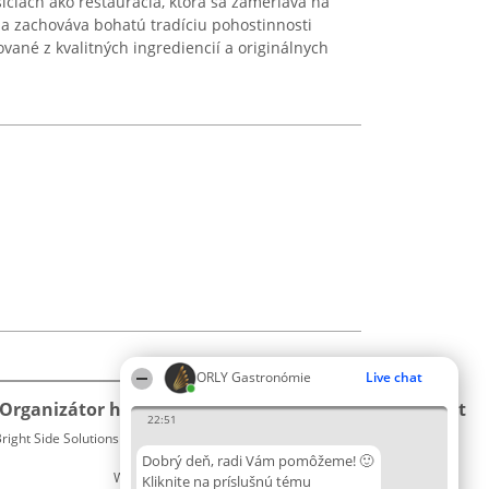
ciach ako reštaurácia, ktorá sa zameriava na
y a zachováva bohatú tradíciu pohostinnosti
ované z kvalitných ingrediencií a originálnych
ORLY Gastronómie
Live chat
Organizátor hodnotenia
Hodnotenie
Kontakt
22:51
right Side Solutions sp. z o. o. sp. k.
Laureáti
Kontakt
ul. Ruska 22
Lista
Dobrý deň, radi Vám pomôžeme! 🙂
Wrocław 50-079
wszystkich
Kliknite na príslušnú tému