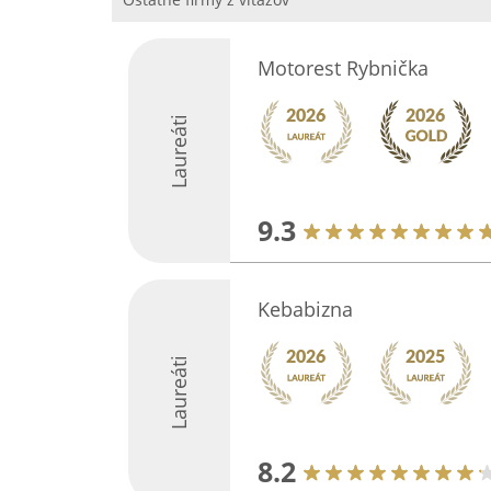
Motorest Rybnička
Laureáti
9.3
Kebabizna
Laureáti
8.2