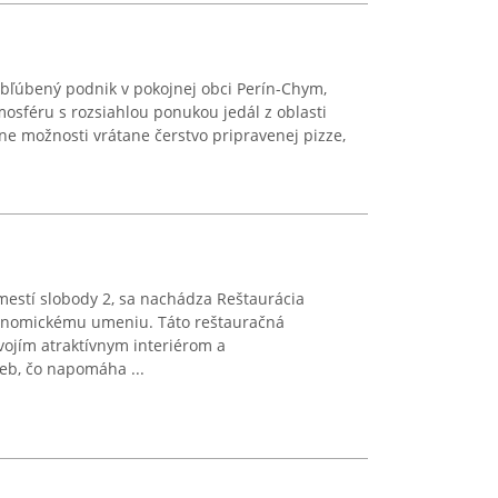
bľúbený podnik v pokojnej obci Perín-Chym,
mosféru s rozsiahlou ponukou jedál z oblasti
e možnosti vrátane čerstvo pripravenej pizze,
estí slobody 2, sa nachádza Reštaurácia
ronomickému umeniu. Táto reštauračná
svojím atraktívnym interiérom a
eb, čo napomáha ...