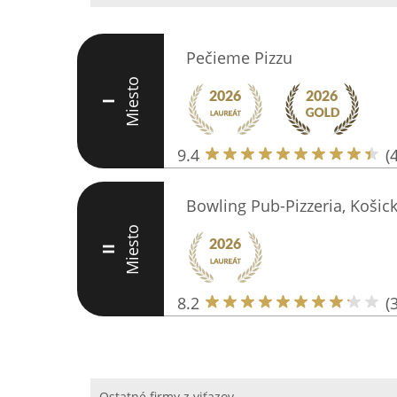
Pečieme Pizzu
Miesto
I
9.4
(
Bowling Pub-Pizzeria, Košic
Miesto
II
8.2
(
Ostatné firmy z viťazov