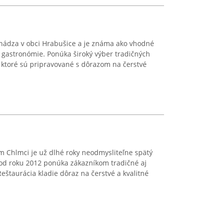
chádza v obci Hrabušice a je známa ako vhodné
 gastronómie. Ponúka široký výber tradičných
, ktoré sú pripravované s dôrazom na čerstvé
m Chlmci je už dlhé roky neodmysliteľne spätý
 od roku 2012 ponúka zákazníkom tradičné aj
Reštaurácia kladie dôraz na čerstvé a kvalitné