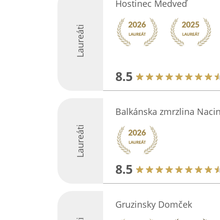
Hostinec Medveď
Laureáti
8.5
Balkánska zmrzlina Naci
Laureáti
8.5
Gruzinsky Domček