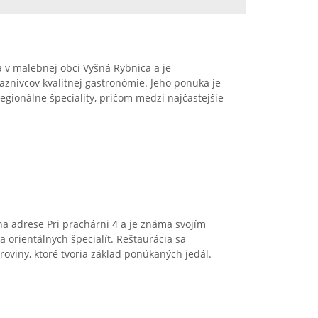
 v malebnej obci Vyšná Rybnica a je
znivcov kvalitnej gastronómie. Jeho ponuka je
gionálne špeciality, pričom medzi najčastejšie
 na adrese Pri prachárni 4 a je známa svojím
orientálnych špecialít. Reštaurácia sa
roviny, ktoré tvoria základ ponúkaných jedál.