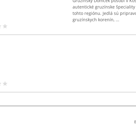
Gruzínsky Domček pôsobí v Koši
autentické gruzínske špecialit
tohto regiónu. Jedlá sú priprav
gruzínskych korenín, ...
B