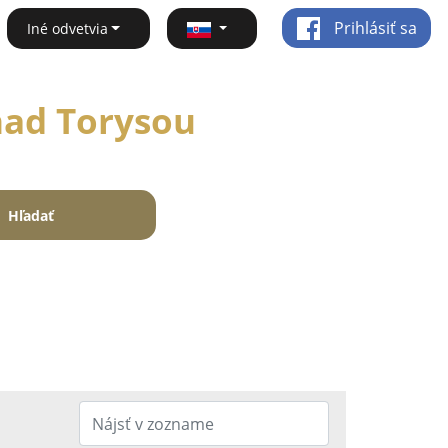
Prihlásiť sa
Iné odvetvia
 nad Torysou
Hľadať