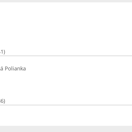
41)
ká Polianka
36)