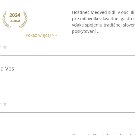
Hostinec Medveď sídli v obci Il
pre milovníkov kvalitnej gastr
vďaka spojeniu tradičnej slov
poskytovaní ...
Pokaż więcej >>
na Ves