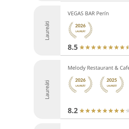
VEGAS BAR Perín
Laureáti
8.5
Melody Restaurant & Caf
Laureáti
8.2