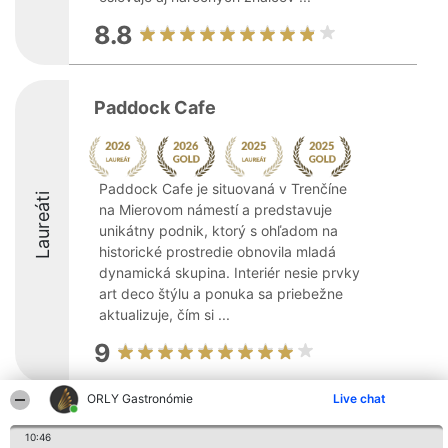
8.8
Paddock Cafe
Paddock Cafe je situovaná v Trenčíne
Laureáti
na Mierovom námestí a predstavuje
unikátny podnik, ktorý s ohľadom na
historické prostredie obnovila mladá
dynamická skupina. Interiér nesie prvky
art deco štýlu a ponuka sa priebežne
aktualizuje, čím si ...
9
ORLY Gastronómie
Live chat
Organizátor hodnotenia
Hodnotenie
Kontakt
Bright Side Solutions sp. z o.
10:46
Laureáti
Kontakt