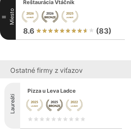
Reštaurácia Vtáčnik
Miesto
II
8.6
(83)
Ostatné firmy z viťazov
Pizza u Leva Ladce
Laureáti