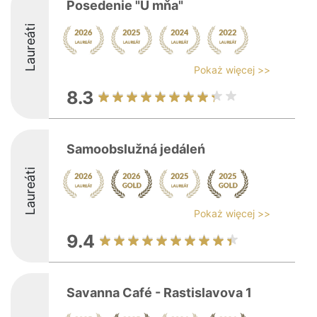
Posedenie "U mňa"
Laureáti
Pokaż więcej >>
8.3
Samoobslužná jedáleń
Laureáti
Pokaż więcej >>
9.4
Savanna Café - Rastislavova 1