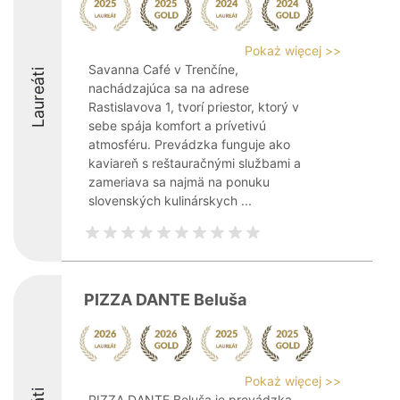
Pokaż więcej >>
Savanna Café v Trenčíne,
Laureáti
nachádzajúca sa na adrese
Rastislavova 1, tvorí priestor, ktorý v
sebe spája komfort a prívetivú
atmosféru. Prevádzka funguje ako
kaviareň s reštauračnými službami a
zameriava sa najmä na ponuku
slovenských kulinárskych ...
PIZZA DANTE Beluša
Pokaż więcej >>
PIZZA DANTE Beluša je prevádzka