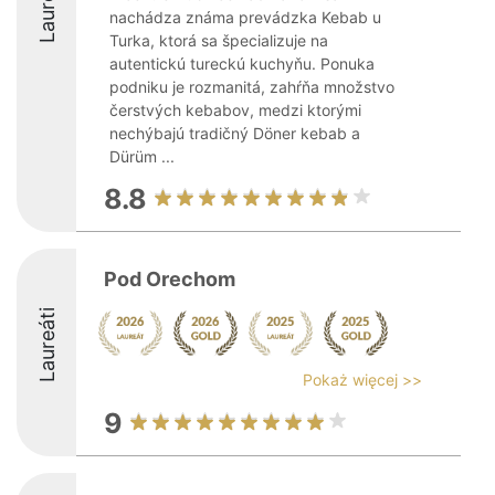
Laureáti
nachádza známa prevádzka Kebab u
Turka, ktorá sa špecializuje na
autentickú tureckú kuchyňu. Ponuka
podniku je rozmanitá, zahŕňa množstvo
čerstvých kebabov, medzi ktorými
nechýbajú tradičný Döner kebab a
Dürüm ...
8.8
Pod Orechom
Laureáti
Pokaż więcej >>
9