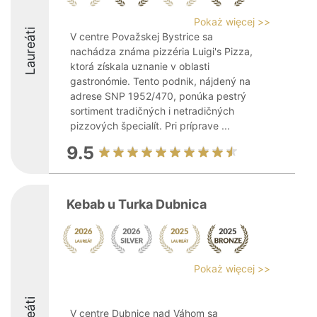
Pokaż więcej >>
Laureáti
V centre Považskej Bystrice sa
nachádza známa pizzéria Luigi's Pizza,
ktorá získala uznanie v oblasti
gastronómie. Tento podnik, nájdený na
adrese SNP 1952/470, ponúka pestrý
sortiment tradičných i netradičných
pizzových špecialít. Pri príprave ...
9.5
Kebab u Turka Dubnica
Pokaż więcej >>
V centre Dubnice nad Váhom sa