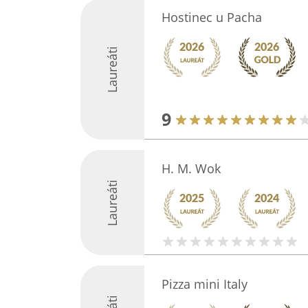
Hostinec u Pacha
Laureáti
9
H. M. Wok
Laureáti
Pizza mini Italy