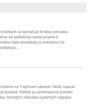
o Vrútkach sa vyznačuje širokou ponukou
dôraz na spoľahlivý rozvoz priamo k
stikou tejto prevádzky je orientácia na
poskytujú ...
vrdošíne na Trojičnom námestí 182/8, naproti
enej budove. Podnik sa zameriava na ponuku
ávy, čerstvých zákuskov a pestrých nápojov,