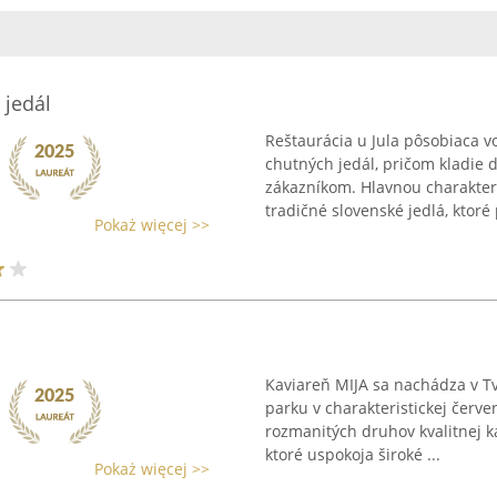
 jedál
Reštaurácia u Jula pôsobiaca v
chutných jedál, pričom kladie 
zákazníkom. Hlavnou charakteri
tradičné slovenské jedlá, ktoré 
Pokaż więcej >>
Kaviareň MIJA sa nachádza v T
parku v charakteristickej červ
rozmanitých druhov kvalitnej k
ktoré uspokoja široké ...
Pokaż więcej >>