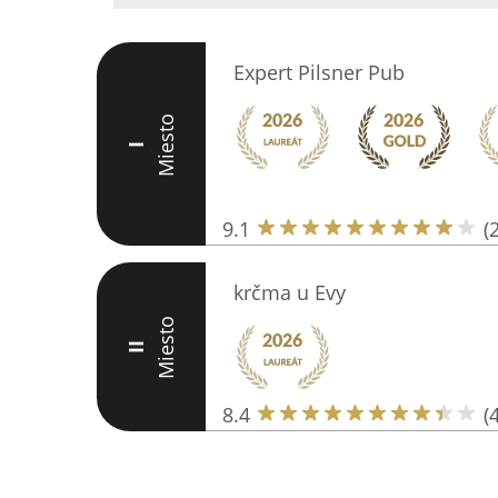
Expert Pilsner Pub
Miesto
I
9.1
(
krčma u Evy
Miesto
II
8.4
(