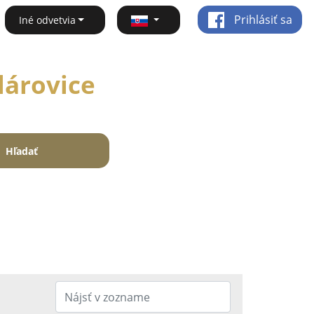
Prihlásiť sa
Iné odvetvia
lárovice
Hľadať