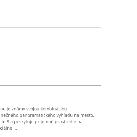
line je známy svojou kombináciou
dinečného panoramatického výhľadu na mesto.
este 8 a poskytuje príjemné prostredie na
iálne ...