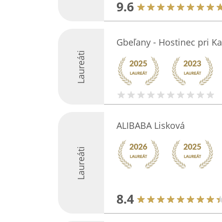
9.6
Gbeľany - Hostinec pri Kaš
Laureáti
ALIBABA Lisková
Laureáti
8.4