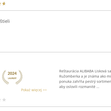
tieli
Reštaurácia ALIBABA Lisková sa
Ružomberka a je známa ako mie
ponuka zahŕňa pestrý sortiment
aby oslovili rozmanité ...
Pokaż więcej >>