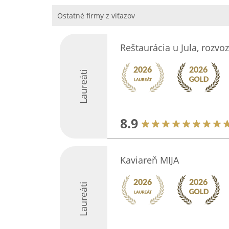
Ostatné firmy z viťazov
Reštaurácia u Jula, rozvoz
Laureáti
8.9
Kaviareň MIJA
Laureáti