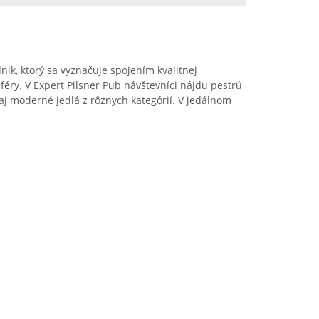
ik, ktorý sa vyznačuje spojením kvalitnej
éry. V Expert Pilsner Pub návštevníci nájdu pestrú
aj moderné jedlá z rôznych kategórií. V jedálnom