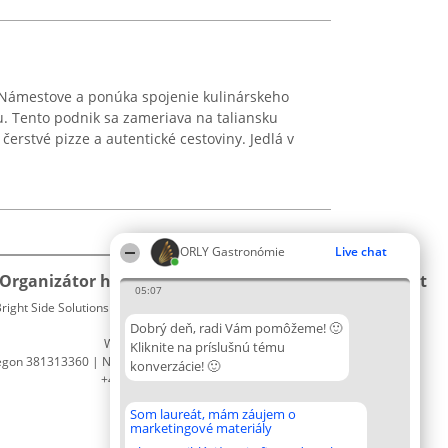
Námestove a ponúka spojenie kulinárskeho
. Tento podnik sa zameriava na taliansku
čerstvé pizze a autentické cestoviny. Jedlá v
ORLY Gastronómie
Live chat
Organizátor hodnotenia
Hodnotenie
Kontakt
05:07
right Side Solutions sp. z o. o. sp. k.
Laureáti
Kontakt
ul. Ruska 22
Lista
Dobrý deň, radi Vám pomôžeme! 🙂
Wrocław 50-079
wszystkich
Kliknite na príslušnú tému
egon 381313360 | NIP 8943132676
Laureatów
konverzácie! 🙂
+48 508 492 400
Podmienky
Obchodné
Som laureát, mám záujem o
podmienky
marketingové materiály
Zásady