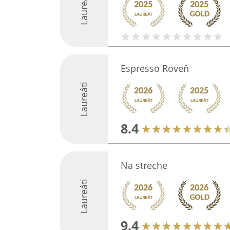
Laureáti
Espresso Roveň
Laureáti
8.4
Na streche
Laureáti
9.4