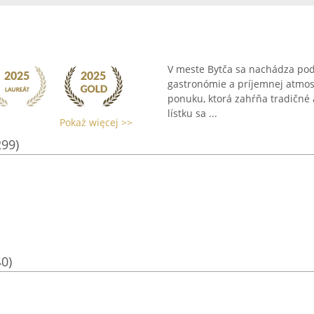
V meste Bytča sa nachádza podn
gastronómie a príjemnej atmosf
ponuku, ktorá zahŕňa tradičné 
lístku sa ...
Pokaż więcej >>
299)
40)