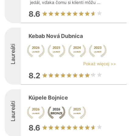
jedál, vďaka čomu si klienti môžu ...
8.6
Kebab Nová Dubnica
Laureáti
Pokaż więcej >>
8.2
Kúpele Bojnice
Laureáti
8.6