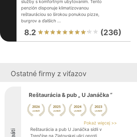
služby s komfortným ubytovaním. Tento
penzión disponuje klimatizovanou
reštauráciou so širokou ponukou pizze,
burgrov a ďalších ...
8.2
(236)
Ostatné firmy z viťazov
Reštaurácia & pub „ U Janáčka “
Pokaż więcej >>
Reštaurácia a pub U Janáčka sídli v
Trenčíne na Zlatovskej ulici oproti