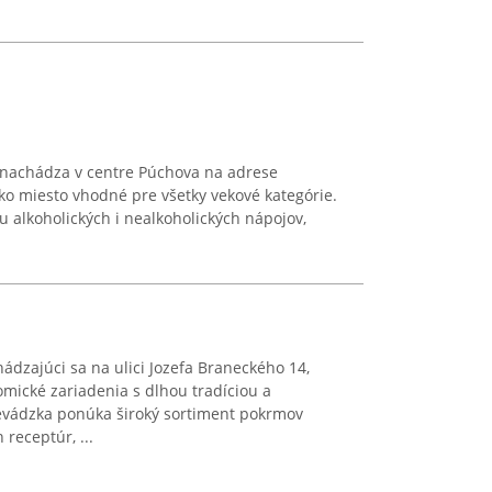
a nachádza v centre Púchova na adrese
ko miesto vhodné pre všetky vekové kategórie.
 alkoholických i nealkoholických nápojov,
ádzajúci sa na ulici Jozefa Braneckého 14,
mické zariadenia s dlhou tradíciou a
evádzka ponúka široký sortiment pokrmov
receptúr, ...