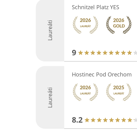
Schnitzel Platz YES
Laureáti
9
Hostinec Pod Orechom
Laureáti
8.2