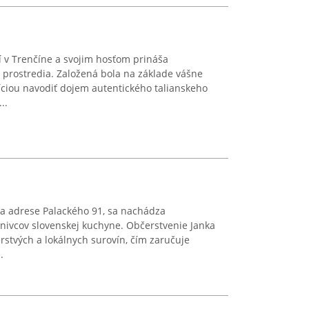
í v Trenčíne a svojim hosťom prináša
 prostredia. Založená bola na základe vášne
ciou navodiť dojem autentického talianskeho
..
a adrese Palackého 91, sa nachádza
aznivcov slovenskej kuchyne. Občerstvenie Janka
rstvých a lokálnych surovín, čím zaručuje
.