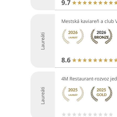
9.7
Mestská kaviareň a club 
Laureáti
8.6
4M Restaurant-rozvoz jed
Laureáti