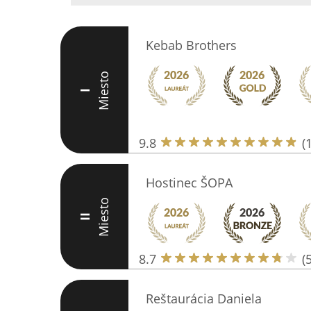
Kebab Brothers
Miesto
I
9.8
(
Hostinec ŠOPA
Miesto
II
8.7
(
Reštaurácia Daniela