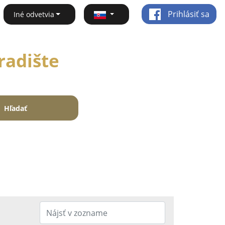
Prihlásiť sa
Iné odvetvia
radište
Hľadať