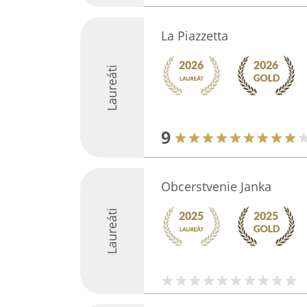
La Piazzetta
Laureáti
9
Obcerstvenie Janka
Laureáti