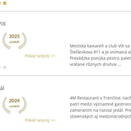
VIX
Mestská kaviareň a club VIX s
Štefánikova 811 a je vnímaná a
Pokaż więcej >>
Prevádzka ponúka pestrú paletu
vrátane rôznych druhov ...
ál
4M Restaurant v Trenčíne, nach
patrí medzi významné gastrono
zameraním na rozvoz jedál. Pr
slovenských aj medzinárodných 
Pokaż więcej >>