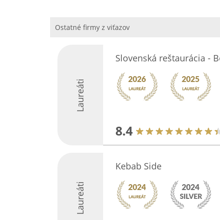
Ostatné firmy z viťazov
Slovenská reštaurácia - B
Laureáti
8.4
Kebab Side
Laureáti