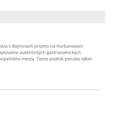
ádza v Bojniciach priamo na Hurbanovom
kytovanie autentických gastronomických
o kúpeľného mesta. Tento podnik ponúka výber
.