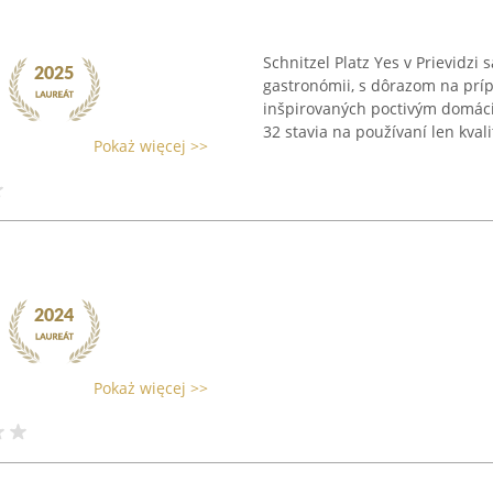
Schnitzel Platz Yes v Prievidz
gastronómii, s dôrazom na príp
inšpirovaných poctivým domác
32 stavia na používaní len kvali
Pokaż więcej >>
Pokaż więcej >>