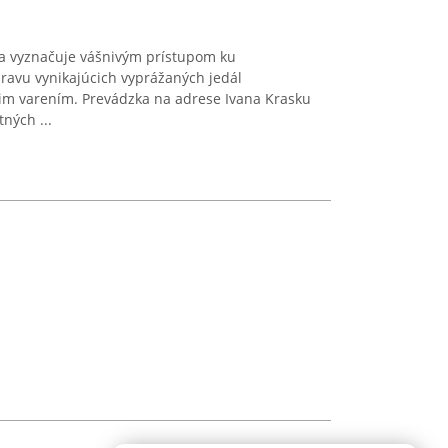
i sa vyznačuje vášnivým prístupom ku
ravu vynikajúcich vyprážaných jedál
im varením. Prevádzka na adrese Ivana Krasku
tných ...