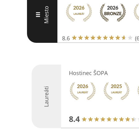
Miesto
III
8.6
(
Hostinec ŠOPA
Laureáti
8.4