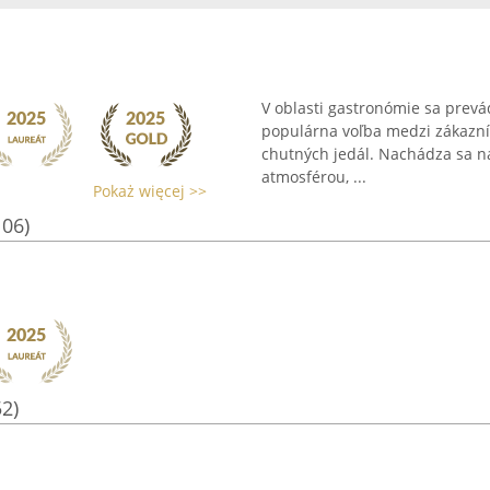
V oblasti gastronómie sa prevá
populárna voľba medzi zákazní
chutných jedál. Nachádza sa n
atmosférou, ...
Pokaż więcej >>
106)
52)