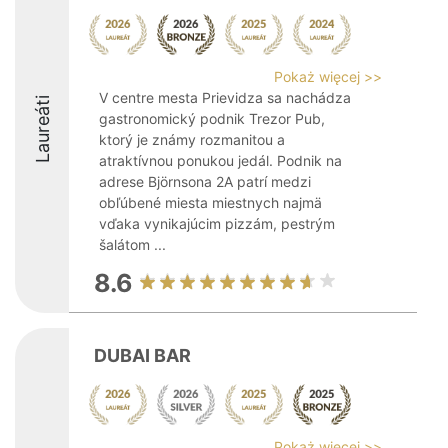
Pokaż więcej >>
V centre mesta Prievidza sa nachádza
Laureáti
gastronomický podnik Trezor Pub,
ktorý je známy rozmanitou a
atraktívnou ponukou jedál. Podnik na
adrese Björnsona 2A patrí medzi
obľúbené miesta miestnych najmä
vďaka vynikajúcim pizzám, pestrým
šalátom ...
8.6
DUBAI BAR
Pokaż więcej >>