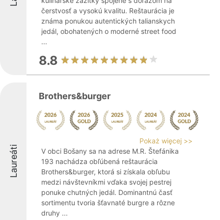
kulinárske zážitky spojené s dôrazom na
čerstvosť a vysokú kvalitu. Reštaurácia je
známa ponukou autentických talianskych
jedál, obohatených o moderné street food
...
8.8
Brothers&burger
Pokaż więcej >>
Laureáti
V obci Bošany sa na adrese M.R. Štefánika
193 nachádza obľúbená reštaurácia
Brothers&burger, ktorá si získala obľubu
medzi návštevníkmi vďaka svojej pestrej
ponuke chutných jedál. Dominantnú časť
sortimentu tvoria šťavnaté burgre a rôzne
druhy ...