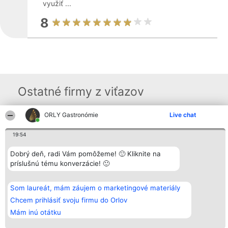
využiť ...
8
Ostatné firmy z viťazov
ORLY Gastronómie
Live chat
Organizátor hodnotenia
Hodnotenie
Kontakt
Bright Side Solutions sp. z o.
Laureáti
Kontakt
19:54
o. sp. k.
Lista
ul. Ruska 22
wszystkich
Dobrý deň, radi Vám pomôžeme! 🙂 Kliknite na
Wrocław 50-079
Laureatów
príslušnú tému konverzácie! 🙂
KRS 0000749100 | Regon
Podmienky
381313360 | NIP 8943132676
Obchodné
+48 508 492 400
podmienky
Zásady
Som laureát, mám záujem o marketingové materiály
ochrany
Chcem prihlásiť svoju firmu do Orlov
osobných
údajov
Mám inú otátku