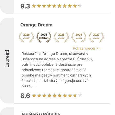
9.3
Orange Dream
Pokaż więcej >>
Laureáti
Reštaurácia Orange Dream, situovaná v
Bošanoch na adrese Nábrežie Ľ. Štúra 95,
patrí medzi obľúbené destinácie pre
priaznivcov rozmanitej gastronómie. V
ponuke má pestrý sortiment kulinárskych
špecialít, medzi ktorými figurujú čerstvé
pizze, ...
8.6
Jedáleň u Pútnika