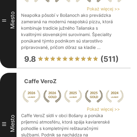
Pokaż więcej >>
Miesto
Neapolka pôsobí v Bošanoch ako prevádzka
II
zameraná na modernú neapolskú pizzu, ktorá
kombinuje tradície južného Talianska s
kvalitnými slovenskými surovinami. Špeciality
ponúkané týmto podnikom sú starostlivo
pripravované, pričom dôraz sa kladie ...
9.8
(511)
Caffe VeroZ
Pokaż więcej >>
Caffe VeroZ sídli v obci Bošany a ponúka
Miesto
príjemnú atmosféru, ktorá spája kaviarenské
III
pohodlie s kompletnými reštauračnými
službami. Podnik sa nachádza na