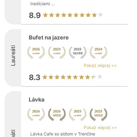
tradíciami ...
8.9
Bufet na jazere
Laureáti
Pokaż więcej >>
8.3
Lávka
Pokaż więcej >>
Lávka Cafe so sídlom v Trenčíne