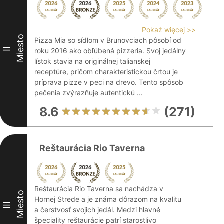
Pokaż więcej >>
Miesto
Pizza Mia so sídlom v Brunovciach pôsobí od
II
roku 2016 ako obľúbená pizzeria. Svoj jedálny
lístok stavia na originálnej talianskej
receptúre, pričom charakteristickou črtou je
príprava pizze v peci na drevo. Tento spôsob
pečenia zvýrazňuje autentickú ...
8.6
(271)
Reštaurácia Rio Taverna
Reštaurácia Rio Taverna sa nachádza v
Miesto
Hornej Strede a je známa dôrazom na kvalitu
III
a čerstvosť svojich jedál. Medzi hlavné
špeciality reštaurácie patrí starostlivo