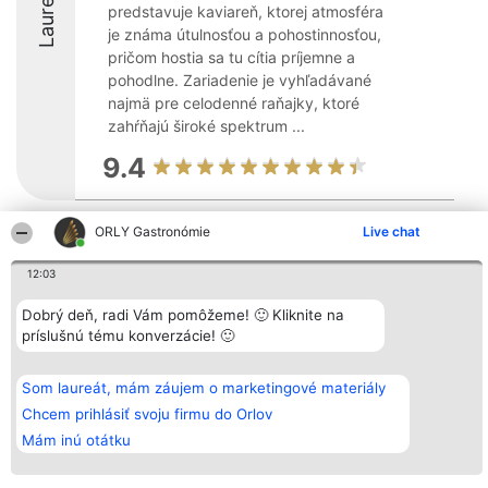
Laureáti
predstavuje kaviareň, ktorej atmosféra
je známa útulnosťou a pohostinnosťou,
pričom hostia sa tu cítia príjemne a
pohodlne. Zariadenie je vyhľadávané
najmä pre celodenné raňajky, ktoré
zahŕňajú široké spektrum ...
9.4
ORLY Gastronómie
Live chat
Organizátor hodnotenia
Hodnotenie
Kontakt
Bright Side Solutions sp. z o.
Laureáti
Kontakt
12:03
o. sp. k.
Lista
ul. Ruska 22
wszystkich
Wrocław 50-079
Laureatów
Dobrý deň, radi Vám pomôžeme! 🙂 Kliknite na
KRS 0000749100 | Regon
Podmienky
príslušnú tému konverzácie! 🙂
381313360 | NIP 8943132676
Obchodné
+48 508 492 400
podmienky
Zásady
Som laureát, mám záujem o marketingové materiály
ochrany
osobných
Chcem prihlásiť svoju firmu do Orlov
údajov
Mám inú otátku