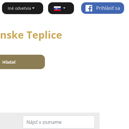
Prihlásiť sa
Iné odvetvia
anske Teplice
Hľadať