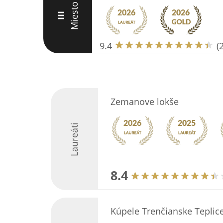
Miesto
III
9.4
(
Zemanove lokše
Laureáti
8.4
Kúpele Trenčianske Teplice