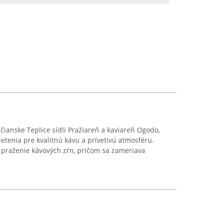
ianske Teplice sídli Pražiareň a kaviareň Ogodo,
etenia pre kvalitnú kávu a prívetivú atmosféru.
 praženie kávových zŕn, pričom sa zameriava