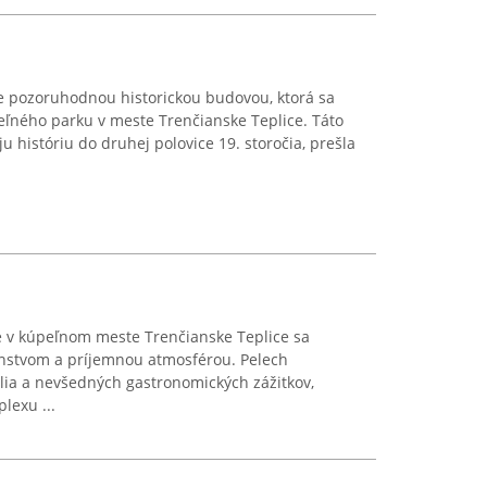
je pozoruhodnou historickou budovou, ktorá sa
eľného parku v meste Trenčianske Teplice. Táto
 históriu do druhej polovice 19. storočia, prešla
é v kúpeľnom meste Trenčianske Teplice sa
nstvom a príjemnou atmosférou. Pelech
ia a nevšedných gastronomických zážitkov,
exu ...