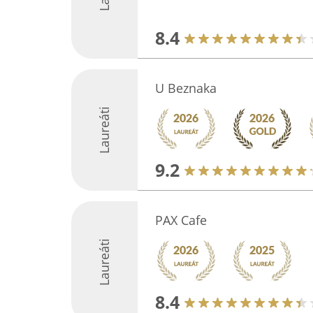
8.4
U Beznaka
Laureáti
9.2
PAX Cafe
Laureáti
8.4