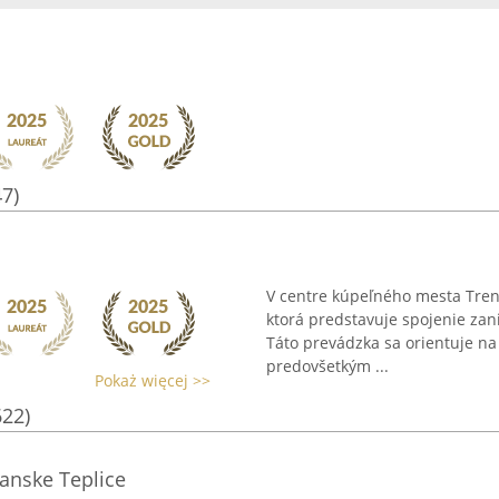
47)
V centre kúpeľného mesta Trenč
ktorá predstavuje spojenie zani
Táto prevádzka sa orientuje na
predovšetkým ...
Pokaż więcej >>
622)
anske Teplice