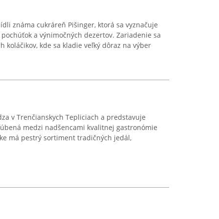
ídli známa cukráreň Pišinger, ktorá sa vyznačuje
pochúťok a výnimočných dezertov. Zariadenie sa
 koláčikov, kde sa kladie veľký dôraz na výber
za v Trenčianskych Tepliciach a predstavuje
bľúbená medzi nadšencami kvalitnej gastronómie
e má pestrý sortiment tradičných jedál,