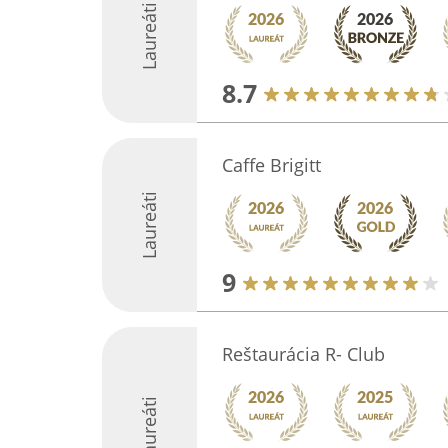
Laureáti
8.7
Caffe Brigitt
Laureáti
9
Reštaurácia R- Club
Laureáti