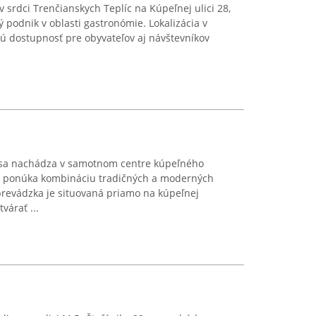
 srdci Trenčianskych Teplíc na Kúpeľnej ulici 28,
 podnik v oblasti gastronómie. Lokalizácia v
ú dostupnosť pre obyvateľov aj návštevníkov
 sa nachádza v samotnom centre kúpeľného
de ponúka kombináciu tradičných a moderných
prevádzka je situovaná priamo na kúpeľnej
várať ...