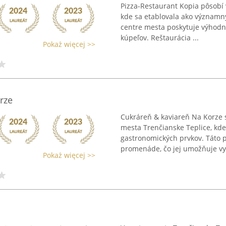
Pizza-Restaurant Kopia pôsobí v
kde sa etablovala ako významný
centre mesta poskytuje výhodn
kúpeľov. Reštaurácia ...
Pokaż więcej >>
rze
Cukráreň & kaviareň Na Korze
mesta Trenčianske Teplice, k
gastronomických prvkov. Táto 
promenáde, čo jej umožňuje vyt
Pokaż więcej >>