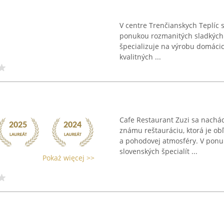
V centre Trenčianskych Teplíc s
ponukou rozmanitých sladkých 
špecializuje na výrobu domácich
kvalitných ...
Cafe Restaurant Zuzi sa nachád
známu reštauráciu, ktorá je o
a pohodovej atmosféry. V ponuk
slovenských špecialít ...
Pokaż więcej >>