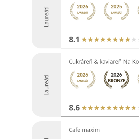
Laureáti
8.1
Cukráreň & kaviareň Na Ko
Laureáti
8.6
Cafe maxim