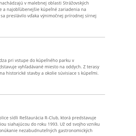
 nachádzajú v malebnej oblasti Strážovských
ie a najobľúbenejšie kúpeľné zariadenia na
sa preslávilo vďaka výnimočnej prírodnej sírnej
ádza pri vstupe do kúpeľného parku v
dstavuje vyhľadávané miesto na oddych. Z terasy
na historické stavby a okolie súvisiace s kúpeľmi.
lice sídli Reštaurácia R-Club, ktorá predstavuje
ciou siahajúcou do roku 1993. Už od svojho vzniku
 ponúkanie nezabudnuteľných gastronomických