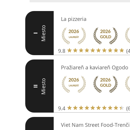
La pizzeria
Miesto
I
9.8
(
Pražiareň a kaviareň Ogodo
Miesto
II
9.4
(
Viet Nam Street Food-Trenči