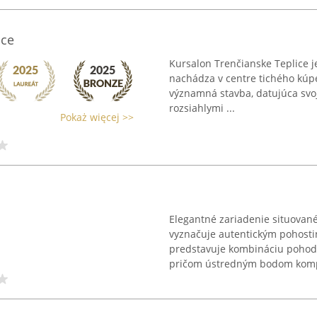
ice
Kursalon Trenčianske Teplice 
nachádza v centre tichého kúp
významná stavba, datujúca svoju
rozsiahlymi ...
Pokaż więcej >>
Elegantné zariadenie situovan
vyznačuje autentickým pohosti
predstavuje kombináciu pohodl
pričom ústredným bodom kompl