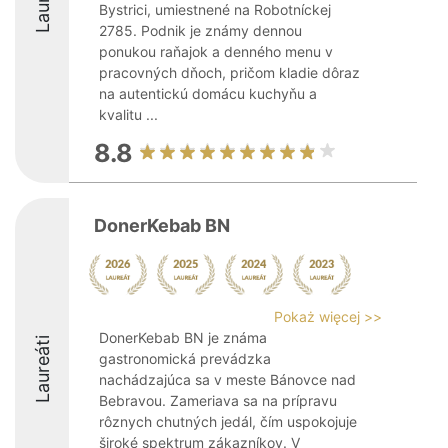
Bystrici, umiestnené na Robotníckej
2785. Podnik je známy dennou
ponukou raňajok a denného menu v
pracovných dňoch, pričom kladie dôraz
na autentickú domácu kuchyňu a
kvalitu ...
8.8
DonerKebab BN
Pokaż więcej >>
DonerKebab BN je známa
Laureáti
gastronomická prevádzka
nachádzajúca sa v meste Bánovce nad
Bebravou. Zameriava sa na prípravu
rôznych chutných jedál, čím uspokojuje
široké spektrum zákazníkov. V