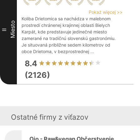
Pokaż więcej >>
Koliba Drietomica sa nachádza v malebnom
Miesto
prostredí chránenej krajinnej oblasti Bielych
II
Karpát, kde predstavuje jedinečné miesto
zamerané na tradičnú slovenskú gastronómiu.
Je situovaná približne sedem kilometrov od
obce Drietoma, v bezprostrednej ...
8.4
(2126)
Ostatné firmy z viťazov
Ojo - Raw&vegan Občerstvenie