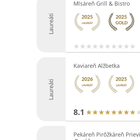
Mlsáreň Grill & Bistro
Laureáti
Kaviareň Alžbetka
Laureáti
8.1
Pekáreň Pirôžkáreň Prievi