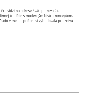
v Prievidzi na adrese Svätoplukova 24,
dinnej tradície s moderným bistro konceptom.
ôsobí v meste, pričom si vybudovala priaznivú