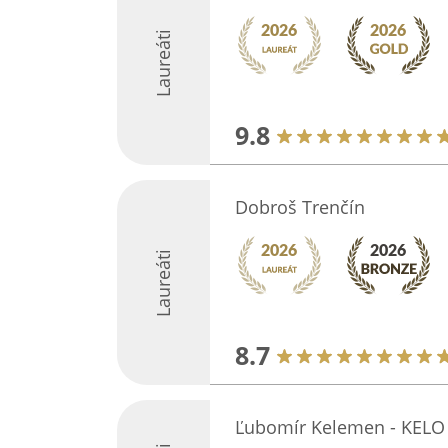
Laureáti
9.8
Dobroš Trenčín
Laureáti
8.7
Ľubomír Kelemen - KELO