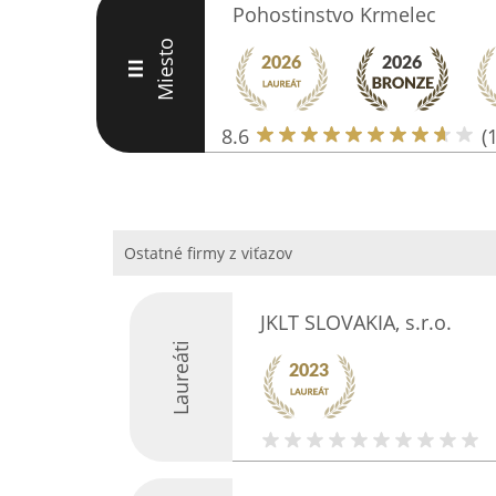
Pohostinstvo Krmelec
Miesto
III
8.6
(
Ostatné firmy z viťazov
JKLT SLOVAKIA, s.r.o.
Laureáti