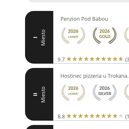
Penzion Pod Babou
Miesto
I
9.7
(
Hostinec pizzeria u Trokana.
Miesto
II
8.8
(