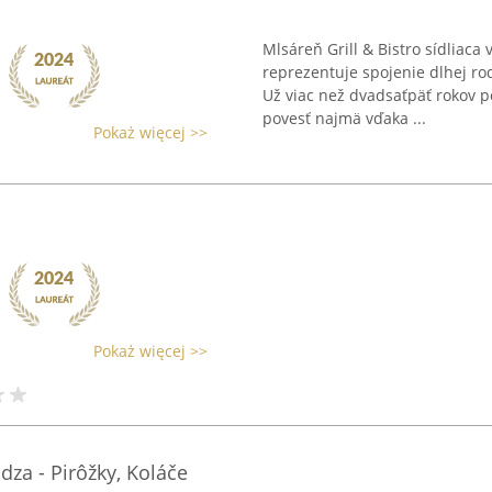
Mlsáreň Grill & Bistro sídliaca 
reprezentuje spojenie dlhej ro
Už viac než dvadsaťpäť rokov p
povesť najmä vďaka ...
Pokaż więcej >>
Pokaż więcej >>
dza - Pirôžky, Koláče