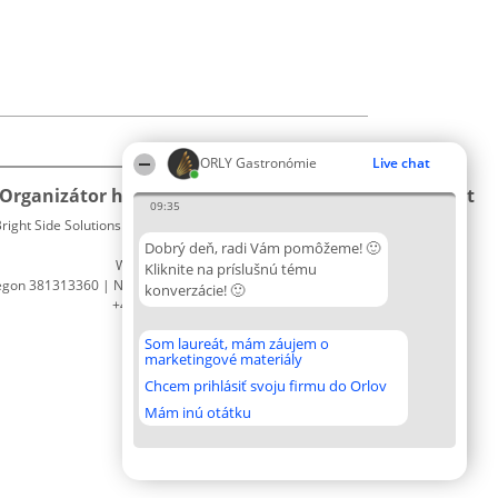
ORLY Gastronómie
Live chat
Organizátor hodnotenia
Hodnotenie
Kontakt
09:35
right Side Solutions sp. z o. o. sp. k.
Laureáti
Kontakt
ul. Ruska 22
Lista
Dobrý deň, radi Vám pomôžeme! 🙂
Wrocław 50-079
wszystkich
Kliknite na príslušnú tému
egon 381313360 | NIP 8943132676
Laureatów
konverzácie! 🙂
+48 508 492 400
Podmienky
Obchodné
Som laureát, mám záujem o
podmienky
marketingové materiály
Zásady
Chcem prihlásiť svoju firmu do Orlov
ochrany
osobných
Mám inú otátku
údajov