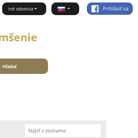
Prihlásiť sa
Iné odvetvia
Omšenie
Hľadať