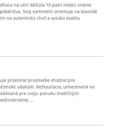
ídliaca na ulici Mišúta 10 patrí medzi známe
pekárstva. Svoj sortiment orientuje na klasické
ím na autentickú chuť a vysokú kvalitu
tuje príjemné prostredie vhodné pre
čenské udalosti. Reštaurácia, umiestnená na
yhľadávaná pre svoju ponuku tradičných
edzinárodnej ...