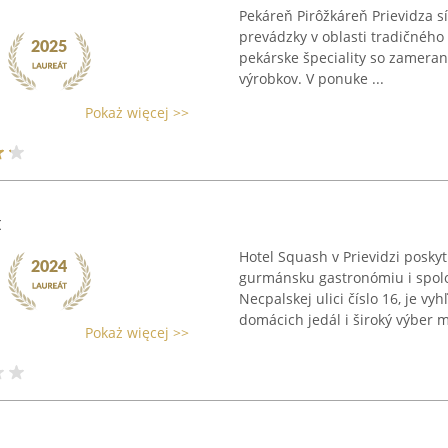
Pekáreň Pirôžkáreň Prievidza s
prevádzky v oblasti tradičného 
pekárske špeciality so zameran
výrobkov. V ponuke ...
Pokaż więcej >>
t
Hotel Squash v Prievidzi posky
gurmánsku gastronómiu i spolo
Necpalskej ulici číslo 16, je v
domácich jedál i široký výber m
Pokaż więcej >>