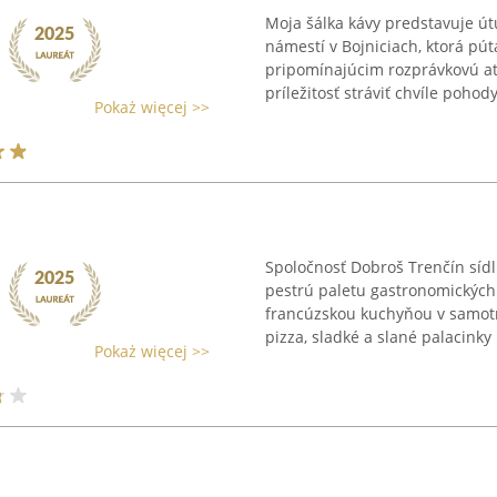
Moja šálka kávy predstavuje ú
námestí v Bojniciach, ktorá pú
pripomínajúcim rozprávkovú at
príležitosť stráviť chvíle pohody 
Pokaż więcej >>
Spoločnosť Dobroš Trenčín síd
pestrú paletu gastronomických 
francúzskou kuchyňou v samotn
pizza, sladké a slané palacinky .
Pokaż więcej >>