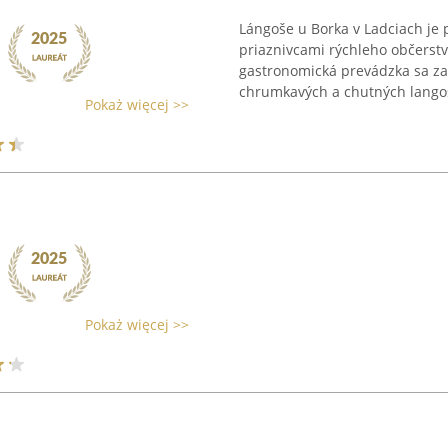
Lángoše u Borka v Ladciach je
priaznivcami rýchleho občerst
gastronomická prevádzka sa z
chrumkavých a chutných langošo
Pokaż więcej >>
Pokaż więcej >>