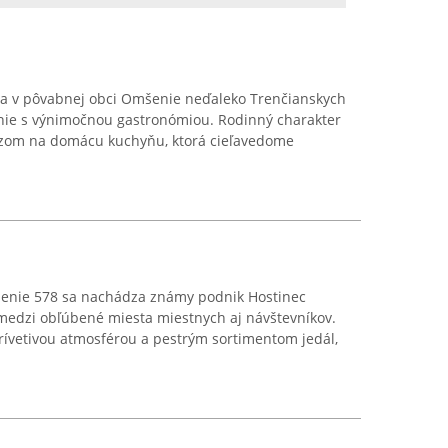
a v pôvabnej obci Omšenie neďaleko Trenčianskych
anie s výnimočnou gastronómiou. Rodinný charakter
azom na domácu kuchyňu, ktorá cieľavedome
enie 578 sa nachádza známy podnik Hostinec
í medzi obľúbené miesta miestnych aj návštevníkov.
prívetivou atmosférou a pestrým sortimentom jedál,