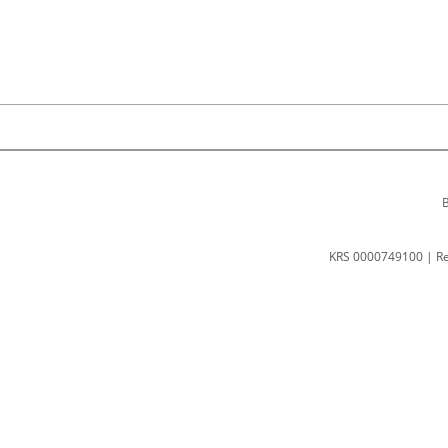
B
KRS 0000749100 | R