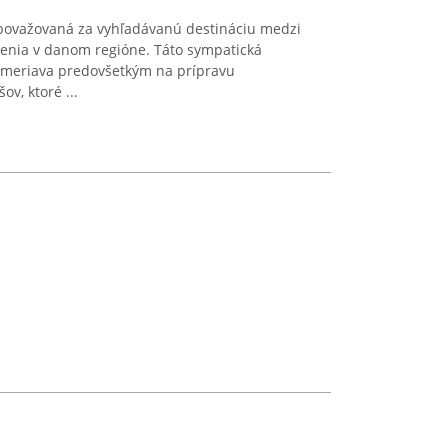
 považovaná za vyhľadávanú destináciu medzi
venia v danom regióne. Táto sympatická
ameriava predovšetkým na prípravu
v, ktoré ...