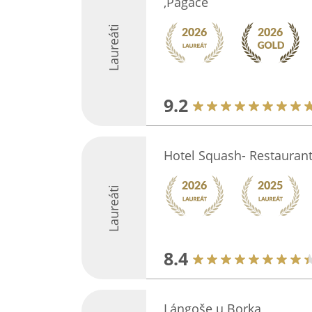
,Pagáče
Laureáti
9.2
Hotel Squash- Restauran
Laureáti
8.4
Lángoše u Borka