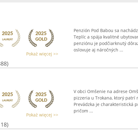
Penzión Pod Babou sa nachádz
Teplíc a spája kvalitné ubytov
penziónu je podčiarknutý dôr
oslovuje aj náročných ...
Pokaż więcej >>
388)
V obci Omšenie na adrese Omš
pizzeria u Trokana, ktorý patr
Prevádzka je charakteristická 
pričom ...
Pokaż więcej >>
118)