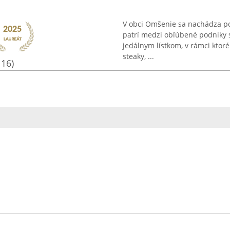
V obci Omšenie sa nachádza po
patrí medzi obľúbené podniky
jedálnym lístkom, v rámci ktor
steaky, ...
116)