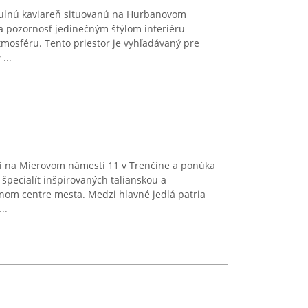
tulnú kaviareň situovanú na Hurbanovom
ta pozornosť jedinečným štýlom interiéru
mosféru. Tento priestor je vyhľadávaný pre
...
li na Mierovom námestí 11 v Trenčíne a ponúka
špecialít inšpirovaných talianskou a
om centre mesta. Medzi hlavné jedlá patria
..