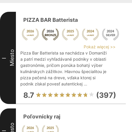
PIZZA BAR Batterista
Pokaż więcej >>
Miesto
Pizza Bar Batterista sa nachádza v Domaniži
a patrí medzi vyhľadávané podniky v oblasti
I
gastronómie, pričom ponúka bohatý výber
kulinárskych zážitkov. Hlavnou špecialitou je
pizza pečená na dreve, vďaka ktorej si
podnik získal povesť autentickej ...
8.7
(397)
Poľovnícky raj
Miesto
II