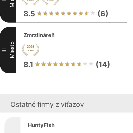
8.5
(6)
Zmrzlináreň
Miesto
III
8.1
(14)
Ostatné firmy z viťazov
HuntyFish