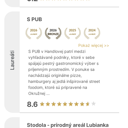
S PUB
Pokaż więcej >>
S PUB v Handlovej patrí medzi
Laureáti
vyhľadávané podniky, ktoré v sebe
spájajú pestrý gastronomický výber s
príjemným prostredím. V ponuke sa
nachádzajú originálne pizze,
hamburgery aj jedlá inšpirované street
foodom, ktoré sú pripravené na
Okružnej ...
8.6
Stodola - prírodný areál Lubianka