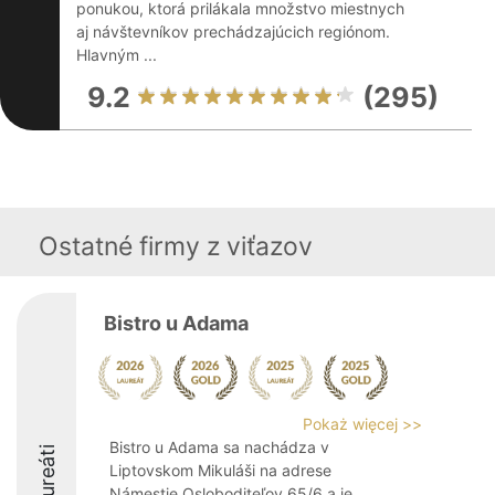
ponukou, ktorá prilákala množstvo miestnych
aj návštevníkov prechádzajúcich regiónom.
Hlavným ...
9.2
(295)
Ostatné firmy z viťazov
Bistro u Adama
Pokaż więcej >>
Bistro u Adama sa nachádza v
Laureáti
Liptovskom Mikuláši na adrese
Námestie Osloboditeľov 65/6 a je