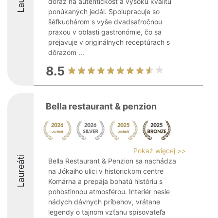
dôraz na autentickosť a vysokú kvalitu
ponúkaných jedál. Spolupracuje so
šéfkuchárom s vyše dvadsaťročnou
praxou v oblasti gastronómie, čo sa
prejavuje v originálnych receptúrach s
dôrazom ...
8.5
Bella restaurant & penzion
Pokaż więcej >>
Laureáti
Bella Restaurant & Penzion sa nachádza
na Jókaiho ulici v historickom centre
Komárna a prepája bohatú históriu s
pohostinnou atmosférou. Interiér nesie
nádych dávnych príbehov, vrátane
legendy o tajnom vzťahu spisovateľa