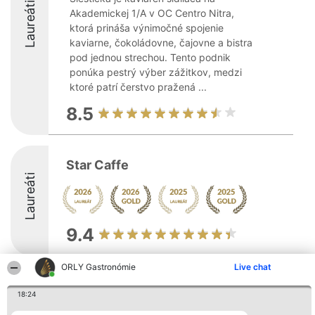
Laureáti
Akademickej 1/A v OC Centro Nitra,
ktorá prináša výnimočné spojenie
kaviarne, čokoládovne, čajovne a bistra
pod jednou strechou. Tento podnik
ponúka pestrý výber zážitkov, medzi
ktoré patrí čerstvo pražená ...
8.5
Star Caffe
Laureáti
9.4
ORLY Gastronómie
Live chat
Organizátor hodnotenia
Hodnotenie
Kontakt
Bright Side Solutions sp. z o.
18:24
Laureáti
Kontakt
o. sp. k.
Lista