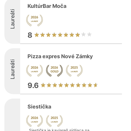
KultúrBar Moča
Laureáti
8
Pizza expres Nové Zámky
Laureáti
9.6
Siestička
Siestička je kaviareň sídliaca na