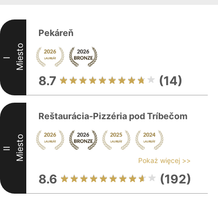
Pekáreň
Miesto
I
8.7
(14)
Reštaurácia-Pizzéria pod Tríbečom
Miesto
II
Pokaż więcej >>
8.6
(192)