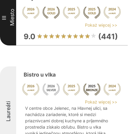
Miesto
III
Pokaż więcej >>
9.0
(441)
Bistro u vlka
Pokaż więcej >>
Laureáti
V centre obce Jelenec, na Hlavnej ulici, sa
nachádza zariadenie, ktoré si medzi
priaznivcami dobrej kuchyne a príjemného
prostredia získalo obľubu. Bistro u vlka
vyniká jedinečnou atmosférou, ktorá láka