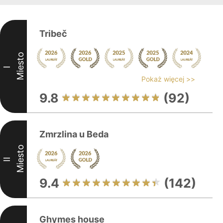
Tribeč
Miesto
I
Pokaż więcej >>
9.8
(92)
Zmrzlina u Beda
Miesto
II
9.4
(142)
Ghymes house