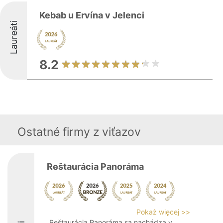
Kebab u Ervína v Jelenci
Laureáti
8.2
Ostatné firmy z viťazov
Reštaurácia Panoráma
Pokaż więcej >>
Reštaurácia Panoráma sa nachádza v