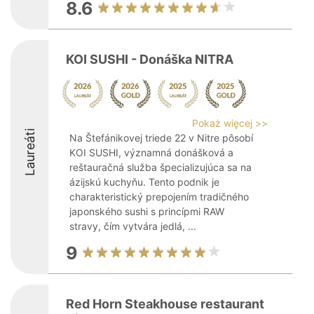
8.6
KOI SUSHI - Donáška NITRA
Pokaż więcej >>
Laureáti
Na Štefánikovej triede 22 v Nitre pôsobí
KOI SUSHI, významná donášková a
reštauračná služba špecializujúca sa na
ázijskú kuchyňu. Tento podnik je
charakteristický prepojením tradičného
japonského sushi s princípmi RAW
stravy, čím vytvára jedlá, ...
9
Red Horn Steakhouse restaurant