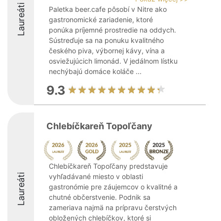
Laureáti
Paletka beer.cafe pôsobí v Nitre ako
gastronomické zariadenie, ktoré
ponúka príjemné prostredie na oddych.
Sústreďuje sa na ponuku kvalitného
českého piva, výbornej kávy, vína a
osviežujúcich limonád. V jedálnom lístku
nechýbajú domáce koláče ...
9.3
Chlebíčkareň Topoľčany
Chlebíčkareň Topoľčany predstavuje
Laureáti
vyhľadávané miesto v oblasti
gastronómie pre záujemcov o kvalitné a
chutné občerstvenie. Podnik sa
zameriava najmä na prípravu čerstvých
obložených chlebíčkov, ktoré si