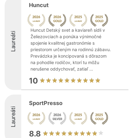
Huncut
Huncut Detský svet a kaviareň sídli v
Laureáti
Želiezovciach a ponúka výnimočné
spojenie kvalitnej gastronómie s
priestorom určeným na rodinnú zábavu.
Prevádzka je koncipovaná s dôrazom
na pohodlie rodičov, ktorí tu môžu
nerušene oddychovať, zatiaľ ...
10
SportPresso
Laureáti
8.8