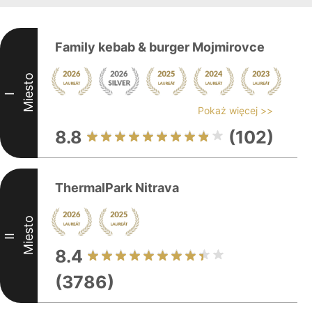
Family kebab & burger Mojmirovce
Miesto
I
Pokaż więcej >>
8.8
(102)
ThermalPark Nitrava
Miesto
II
8.4
(3786)