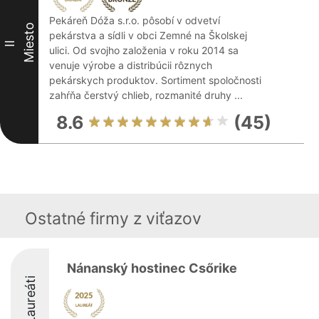
Pekáreň Dóža s.r.o. pôsobí v odvetví
Miesto
pekárstva a sídli v obci Zemné na Školskej
II
ulici. Od svojho založenia v roku 2014 sa
venuje výrobe a distribúcii rôznych
pekárskych produktov. Sortiment spoločnosti
zahŕňa čerstvý chlieb, rozmanité druhy ...
8.6
(45)
Ostatné firmy z viťazov
Nánanský hostinec Csőrike
Laureáti