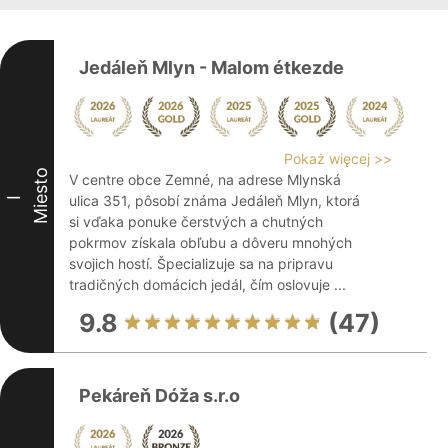
Jedáleň Mlyn - Malom étkezde
Pokaż więcej >>
Miesto
V centre obce Zemné, na adrese Mlynská
ulica 351, pôsobí známa Jedáleň Mlyn, ktorá
I
si vďaka ponuke čerstvých a chutných
pokrmov získala obľubu a dôveru mnohých
svojich hostí. Špecializuje sa na pripravu
tradičných domácich jedál, čím oslovuje ...
9.8
(47)
Pekáreň Dóža s.r.o