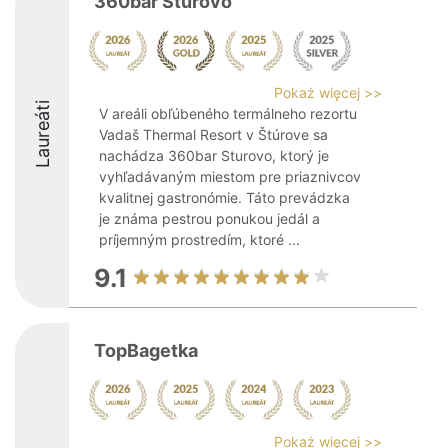
360bar Sturovo
Pokaż więcej >>
Laureáti
V areáli obľúbeného termálneho rezortu
Vadaš Thermal Resort v Štúrove sa
nachádza 360bar Sturovo, ktorý je
vyhľadávaným miestom pre priaznivcov
kvalitnej gastronómie. Táto prevádzka
je známa pestrou ponukou jedál a
príjemným prostredím, ktoré ...
9.1
TopBagetka
Pokaż więcej >>