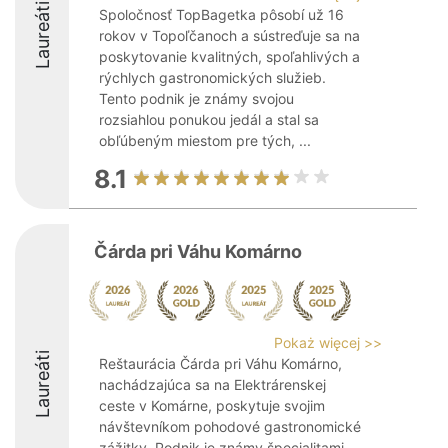
Laureáti
Spoločnosť TopBagetka pôsobí už 16
rokov v Topoľčanoch a sústreďuje sa na
poskytovanie kvalitných, spoľahlivých a
rýchlych gastronomických služieb.
Tento podnik je známy svojou
rozsiahlou ponukou jedál a stal sa
obľúbeným miestom pre tých, ...
8.1
Čárda pri Váhu Komárno
Pokaż więcej >>
Laureáti
Reštaurácia Čárda pri Váhu Komárno,
nachádzajúca sa na Elektrárenskej
ceste v Komárne, poskytuje svojim
návštevníkom pohodové gastronomické
zážitky. Podnik je známy špecialitami,