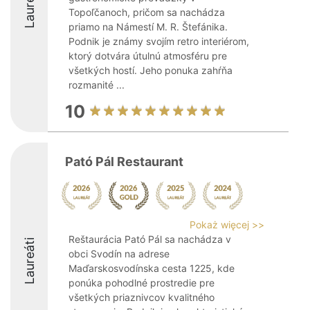
Laureáti
Topoľčanoch, pričom sa nachádza
priamo na Námestí M. R. Štefánika.
Podnik je známy svojím retro interiérom,
ktorý dotvára útulnú atmosféru pre
všetkých hostí. Jeho ponuka zahŕňa
rozmanité ...
10
Pató Pál Restaurant
Pokaż więcej >>
Reštaurácia Pató Pál sa nachádza v
Laureáti
obci Svodín na adrese
Maďarskosvodínska cesta 1225, kde
ponúka pohodlné prostredie pre
všetkých priaznivcov kvalitného