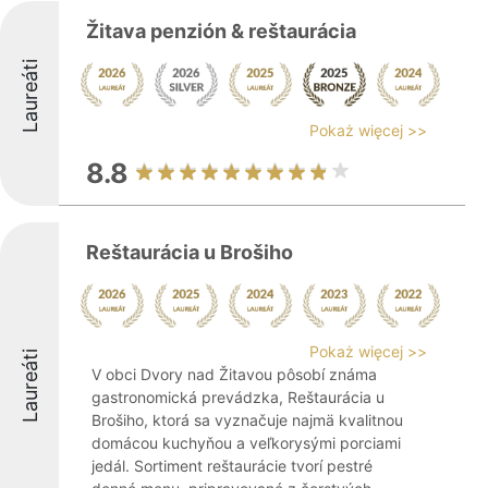
Žitava penzión & reštaurácia
Laureáti
Pokaż więcej >>
8.8
Reštaurácia u Brošiho
Pokaż więcej >>
Laureáti
V obci Dvory nad Žitavou pôsobí známa
gastronomická prevádzka, Reštaurácia u
Brošiho, ktorá sa vyznačuje najmä kvalitnou
domácou kuchyňou a veľkorysými porciami
jedál. Sortiment reštaurácie tvorí pestré