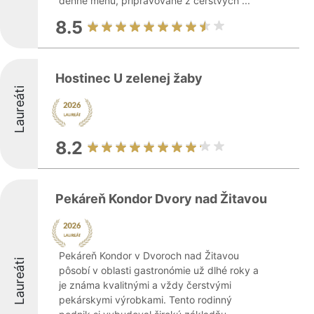
denné menu, pripravované z čerstvých ...
8.5
Hostinec U zelenej žaby
Laureáti
8.2
Pekáreň Kondor Dvory nad Žitavou
Pekáreň Kondor v Dvoroch nad Žitavou
Laureáti
pôsobí v oblasti gastronómie už dlhé roky a
je známa kvalitnými a vždy čerstvými
pekárskymi výrobkami. Tento rodinný