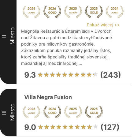
Pokaż więcej >>
Miesto
Magnólia Reštaurácia Étterem sídli v Dvoroch
II
nad Žitavou a patrí medzi často vyhľadávané
podniky pre milovníkov gastronómie.
Zákazníkom ponúka rozmanitý jedálny lístok,
ktorý zahŕňa špeciality tradičnej slovenskej,
maďarskej aj medzinárodnej ...
9.3
(243)
Villa Negra Fusion
Miesto
III
9.0
(127)