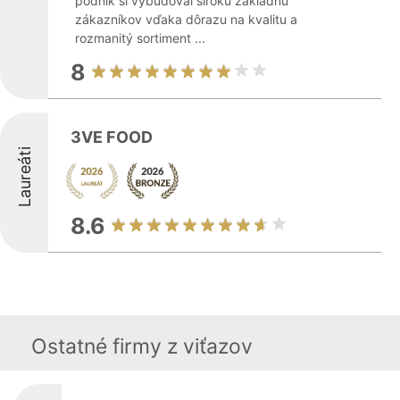
podnik si vybudoval širokú základňu
zákazníkov vďaka dôrazu na kvalitu a
rozmanitý sortiment ...
8
3VE FOOD
Laureáti
8.6
Ostatné firmy z viťazov