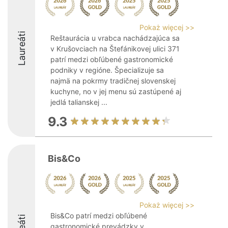
Pokaż więcej >>
Laureáti
Reštaurácia u vrabca nachádzajúca sa
v Krušovciach na Štefánikovej ulici 371
patrí medzi obľúbené gastronomické
podniky v regióne. Špecializuje sa
najmä na pokrmy tradičnej slovenskej
kuchyne, no v jej menu sú zastúpené aj
jedlá talianskej ...
9.3
Bis&Co
Pokaż więcej >>
Bis&Co patrí medzi obľúbené
gastronomické prevádzky v